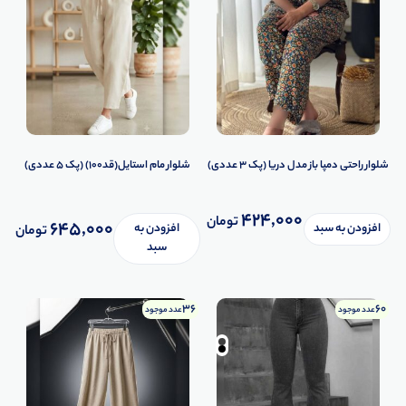
شلوار راحتی دمپا باز مدل دریا (پک 3 عددی)
شلوار مام استایل(قد100) (پک 5 عددی)
424,000
تومان
645,000
افزودن به سبد
افزودن به
تومان
سبد
36
60
عدد موجود
عدد موجود