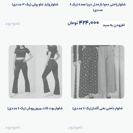
شلوار راحتی دمپا باز مدل دریا عمده (پک 6
شلوار واید جلو پیلی (پک 3 عددی)
عددی)
424,000
تومان
ناموجود
افزودن به سبد
شلوار دامنی نخی گلدار (پک 7 عددی)
شلوار بوت کات بیرون‌پوش (پک 6 عددی)
ناموجود
ناموجود