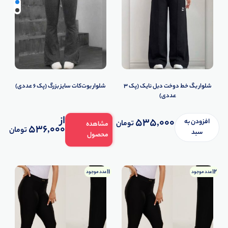
شلوار بگ خط دوخت دبل نایک (پک 3
شلوار بوت‌کات سایز بزرگ (پک 6 عددی)
عددی)
از
535,000
افزودن به
تومان
مشاهده
536,000
تومان
سبد
محصول
11
12
عدد موجود
عدد موجود