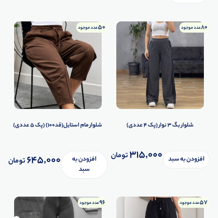
50
80
عدد موجود
عدد موجود
شلوار بگ ۳ نوار (پک 4 عددی)
شلوار مام استایل(قد100) (پک 5 عددی)
315,000
تومان
645,000
افزودن به سبد
افزودن به
تومان
سبد
96
57
عدد موجود
عدد موجود