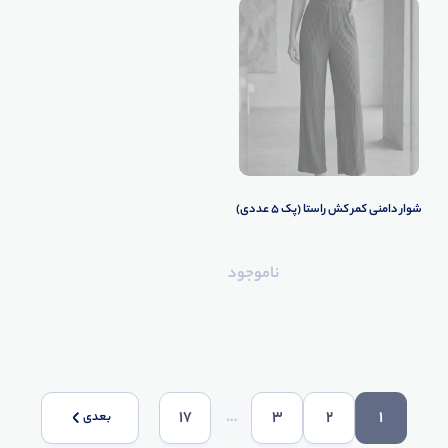
شوار دامنی کمر کش راستا (پک 5 عددی)
ناموجود
17
…
3
2
1
بعدی