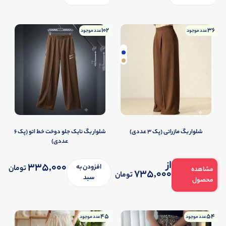
102
36
عدد موجود
عدد موجود
شلوار بگ مازراتی (پک 3 عددی)
شلوار بگ نایک جلو دوخت خط اتو (پک 6
عددی)
از
335,000
افزودن به
تومان
مشاهده
735,000
تومان
سبد
محصول
45
54
عدد موجود
عدد موجود