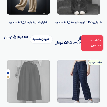
شلوار بوت‌کات قواره متوسط (پک 6 عددی)
شلواردامنی قواره دار (پک 6 عددی)
510,000
تومان
از
افزودن به سبد
مشاهده
525,000
تومان
محصول
60
عدد موجود