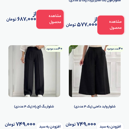
️شلوار فول بگ سایز بزرگ (پک 5 عددی)
از
مشاهده
687,000
از
تومان
مشاهده
محصول
577,000
تومان
محصول
40
40
عدد موجود
عدد موجود
شلوار واید دامنی (پک 4 عددی)
شلوار بگ کج راه (پک 4 عددی)
749,000
749,000
تومان
تومان
افزودن به سبد
افزودن به سبد