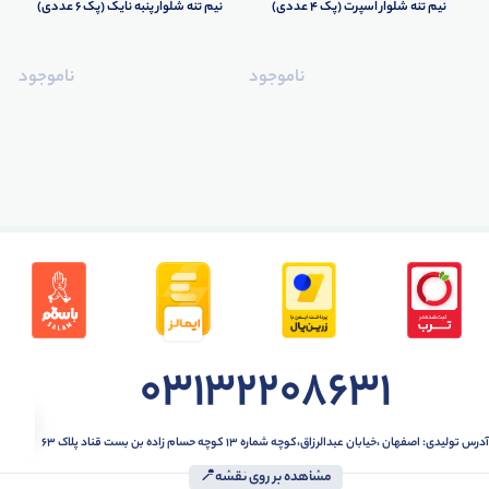
نیم تنه شلوار اسپرت (پک 4 عددی)
نیم تنه شلوار پنبه نایک (پک 6 عددی)
ناموجود
ناموجود
ودی عمده
تیشرت عمده
ست عمده
بلوز عمده
کلاه عم
03132208631
آدرس تولیدی: اصفهان ،خیابان عبدالرزاق،کوچه شماره ۱۳ کوچه حسام زاده بن بست قناد پلاک ۶۳
مشاهده بر روی نقشه📍