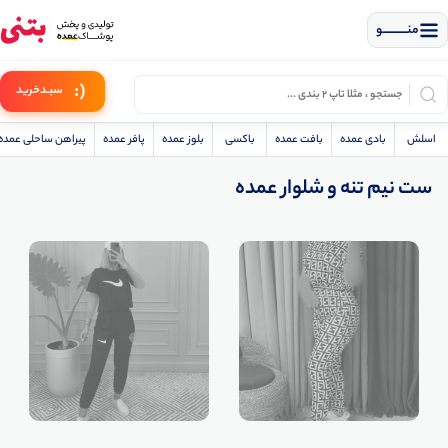
منــــــــــــو
(:
سبـد
خرید
اسلش
بادی عمده
بافت عمده
باکسی
بلوز عمده
پافر عمده
پیراهن ساحلی عمده
ست نیم تنه و شلوار عمده