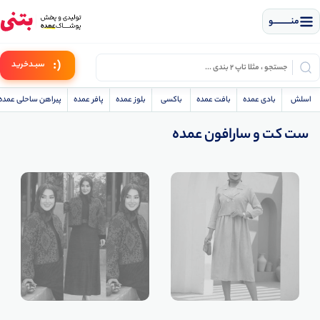
منــــــــــــو
(:
سبـد
خرید
اسلش
بادی عمده
بافت عمده
باکسی
بلوز عمده
پافر عمده
پیراهن ساحلی عمده
ست کت و سارافون عمده