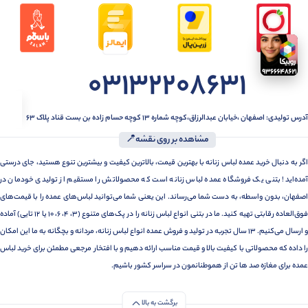
03132208631
آدرس تولیدی: اصفهان ،خیابان عبدالرزاق،کوچه شماره ۱۳ کوچه حسام زاده بن بست قناد پلاک ۶۳
مشاهده بر روی نقشه📍
اگر به دنبال خرید عمده لباس زنانه با بهترین قیمت، بالاترین کیفیت و بیشترین تنوع هستید، جای درستی
آمده‌اید! بتنی یک فروشگاه عمده لباس زنانه است که محصولاتش را مستقیم از تولیدی خودمان در
اصفهان، بدون واسطه، به دست شما می‌رساند. این یعنی شما می‌توانید لباس‌های عمده را با قیمت‌های
فوق‌العاده رقابتی تهیه کنید. ما در بتنی انواع لباس زنانه را در پک‌های متنوع (3، 4، 6، 10 یا 12 تایی) آماده
و ارسال می‌کنیم. 13 سال تجربه در تولید و فروش عمده انواع لباس زنانه، مردانه و بچگانه به ما این امکان
را داده که محصولاتی با کیفیت بالا و قیمت مناسب ارائه دهیم و با افتخار مرجعی مطمئن برای خرید لباس
عمده برای مغازه صد ها تن از هموطنانمون در سراسر کشور باشیم.
برگشت به بالا