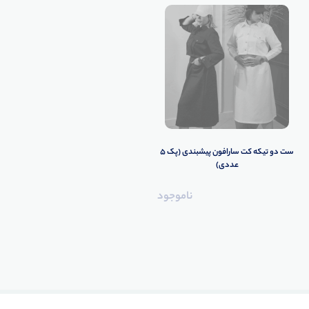
ست دو تیکه کت سارافون پیشبندی (پک 5
عددی)
ناموجود