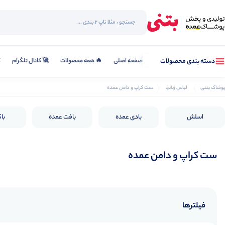
صفحه اصلی
🔥 همه محصولات
🚀 کانال تلگرام
ک
دسته بندی محصولات
پوشاک بتنی
لباس زنانه
ست کراپ و دامن عمده
اسلش
بادی عمده
بافت عمده
با
ست کراپ و دامن عمده
فیلترها