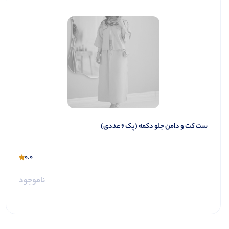
ست کت و دامن جلو دکمه (پک 6 عددی)
0.0
ناموجود