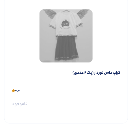
کراپ ‌دامن توردار (پک 6 عددی)
0.0
ناموجود