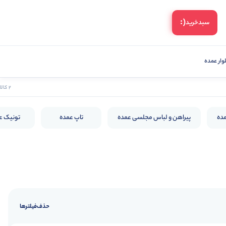
(:
سبد‌خرید
ار عمده
2 کالا
مده
پیراهن و لباس مجلسی عمده
تاپ عمده
تونیک ع
حذف‌فیلتر‌ها