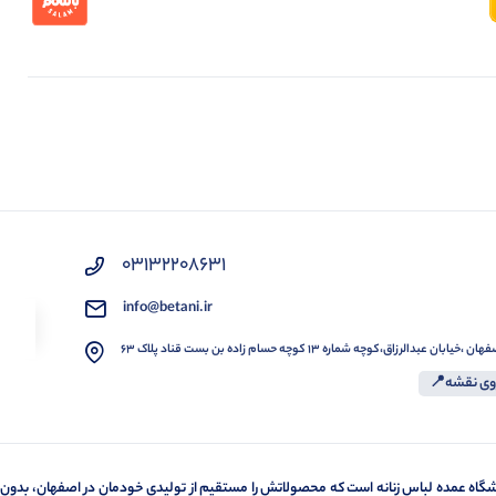
03132208631
info@betani.ir
 عبدالرزاق،کوچه شماره ۱۳ کوچه حسام زاده بن بست قناد پلاک ۶۳
وی نقشه📍
فروشگاه عمده لباس زنانه است که محصولاتش را مستقیم از تولیدی خودمان در اصفهان، بدون