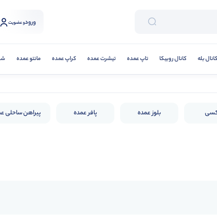
ورود
و عضویت
انال بله
کانال روبیکا
تاپ عمده
تیشرت عمده
کراپ عمده
مانتو عمده
شلو
کسی
بلوز عمده
پافر عمده
پیراهن ساحلی ع