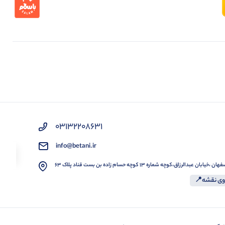
03132208631
info@betani.ir
 عبدالرزاق،کوچه شماره ۱۳ کوچه حسام زاده بن بست قناد پلاک ۶۳
وی نقشه📍