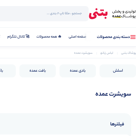
صفحه اصلی
🔥 همه محصولات
🚀 کانال تلگرام
ک
دسته بندی محصولات
پوشاک بتنی
لباس زنانه
سویشرت عمده
اسلش
بادی عمده
بافت عمده
با
سویشرت عمده
فیلترها