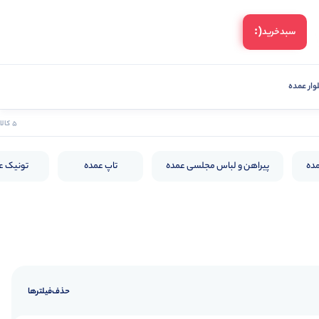
(:
سبد‌خرید
ار عمده
5 کالا
مده
پیراهن و لباس مجلسی عمده
تاپ عمده
تونیک ع
حذف‌فیلتر‌ها