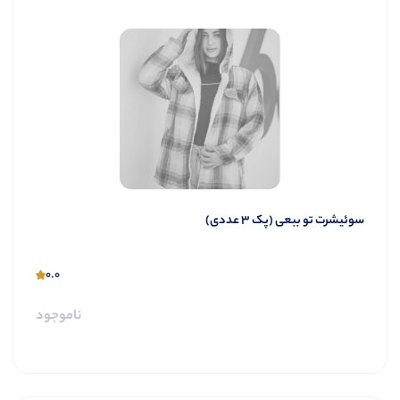
سوئیشرت تو ببعی (پک 3 عددی)
0.0
ناموجود