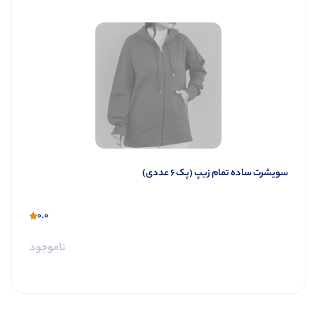
سویشرت ساده تمام زیپ (پک 6 عددی)
0.0
ناموجود