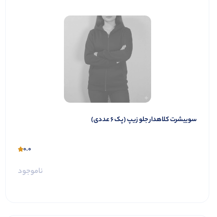
️سوییشرت کلاهدار جلو زیپ (پک 6 عددی)
0.0
ناموجود