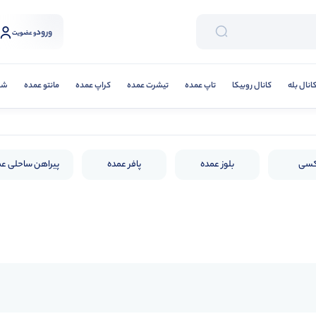
ورود
و عضویت
انال بله
کانال روبیکا
تاپ عمده
تیشرت عمده
کراپ عمده
مانتو عمده
شلو
کسی
بلوز عمده
پافر عمده
پیراهن ساحلی ع