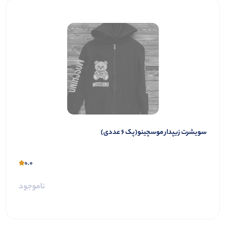
سویشرت زیپدار موسچینو(پک 6 عددی)
0.0
ناموجود