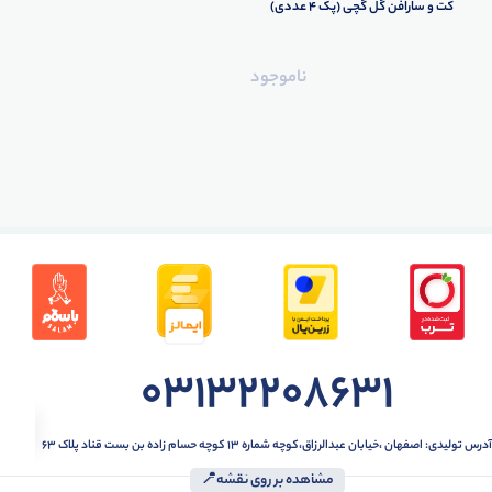
کت و سارافن گل گچی (پک 4 عددی)
ناموجود
ودی عمده
تیشرت عمده
ست عمده
بلوز عمده
کلاه عم
03132208631
آدرس تولیدی: اصفهان ،خیابان عبدالرزاق،کوچه شماره ۱۳ کوچه حسام زاده بن بست قناد پلاک ۶۳
مشاهده بر روی نقشه📍