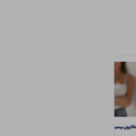
کارون بیسیک (پک 6 عددی)
تاپ بند ماکارون گلدوزی پروانه (پک 6
عددی)