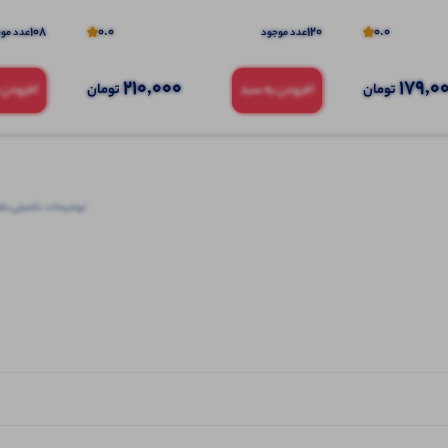
108
0.0
120
0.0
عدد موجود
عدد مو
210,000
179,0
تومان
تومان
افزودن به سبد
افزودن 
توضیحات تکمیلی
نظرا