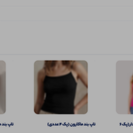
تاپ ۲ بندی نواری پهن قواره دار (پک 6
تاپ بند ماکارون (پک 4 عددی)
تاپ بند ما