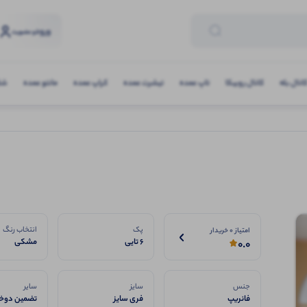
ورود
و عضویت
انال بله
کانال روبیکا
تاپ عمده
تیشرت عمده
کراپ عمده
مانتو عمده
شلو
پک
انتخاب رنگ
امتیاز 0 خریدار
6 تایی
مشکی
0.0
جنس
سایز
سایر
فانریپ
فری سایز
تضمین دوخت