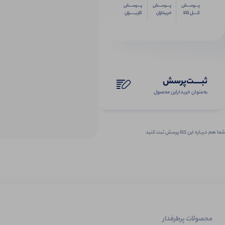
پـــرســـش
پـــرســـش
پـــرســـش
کــــل کالا
خریداران
کاربـــــران
ثبـــــت‌پرسش
به‌عنوان ‌خریدار‌این‌ محصول
شما هم درباره این کالا پرسش ثبت کنید
محصولات پرطرفدار