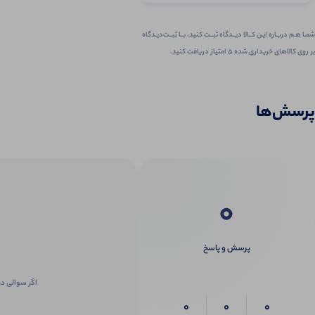
شمـا هـم دربـاره ایـن کــالا دیــدگاه ثبــت کنید، بــا ثبــت‌دیـدگاه
بر روی کالاهای خریداری شده ۵ امتیاز دریافت کنید.
پرسش‌ها
0
پرسش و پاسخ
اگر سوالی در
0
0
0