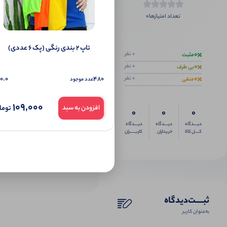
0
تعداد امتیازها
اگر این محص
تاپ ۲ بندی رنگی (پک 6 عددی)
0
0 نفر
مثبت
0
0 نفر
بی طرف
0
0.0
480
0 نفر
منفی
عدد موجود
109,000
توما
افزودن به سبد
0
0
0
دیــــدگاه
دیــــدگاه
دیــــدگاه
کــــل کالا
خریداران
کاربـــــران
ثبـــــت‌دیدگاه
به‌عنوان کاربر