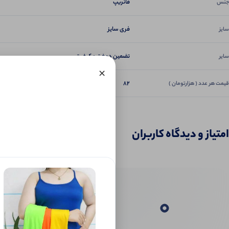
فانریپ
جنس
فری سایز
سایز
تضمین دوخت و کیفیت
سایر
×
82
قیمت هر عدد ( هزارتومان )
امتیاز و دیدگاه کاربران
0