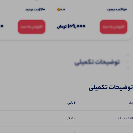
240
0.0
480
عدد موجود
عدد موجود
00
109,000
تومان
افزودن به سبد
افزودن به سبد
توضیحات تکمیلی
نظرات (0)
توضیحات تکمیلی
پرسش‌ها
6 تایی
پک
مشکی
انتخاب رنگ