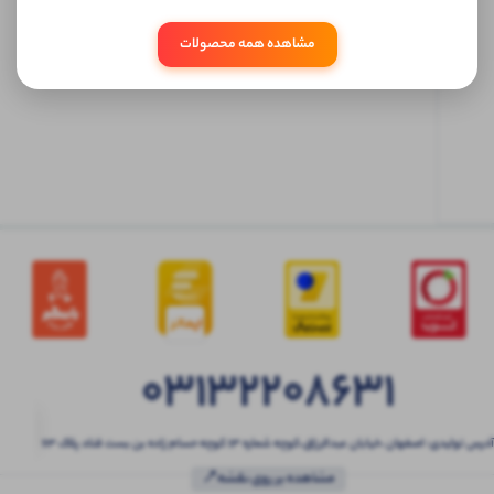
ابتدا
مشاهده همه محصولات
وارد
حساب
کاربری
شوید
03132208631
آدرس تولیدی: اصفهان ،خیابان عبدالرزاق،کوچه شماره ۱۳ کوچه حسام زاده بن بست قناد پلاک ۶۳
مشاهده بر روی نقشه📍