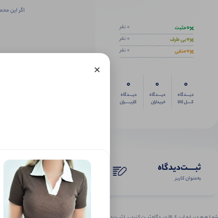
اگر این محص
0
0 نفر
مثبت
0
0 نفر
بی طرف
0
0 نفر
منفی
×
0
0
0
دیــــدگاه
دیــــدگاه
دیــــدگاه
کــــل کالا
خریداران
کاربـــــران
ثبـــــت‌دیدگاه
به‌عنوان کاربر
شمـا هـم دربـاره ایـن کــالا دیــدگاه ثبــت کنید، بــا ثبــت‌دیـدگاه