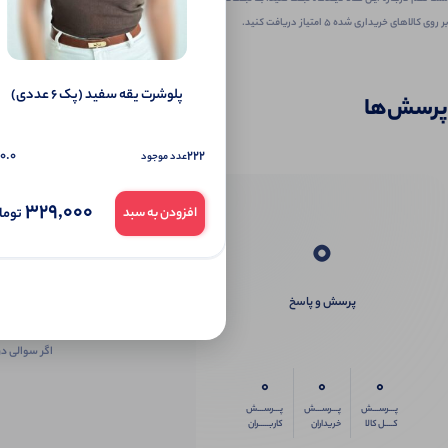
بر روی کالاهای خریداری شده ۵ امتیاز دریافت کنید.
پلوشرت یقه سفید (پک 6 عددی)
پرسش‌ها
0.0
222
عدد موجود
329,000
توما
افزودن به سبد
0
پرسش و پاسخ
اگر سوالی در
0
0
0
پـــرســـش
پـــرســـش
پـــرســـش
کــــل کالا
خریداران
کاربـــــران