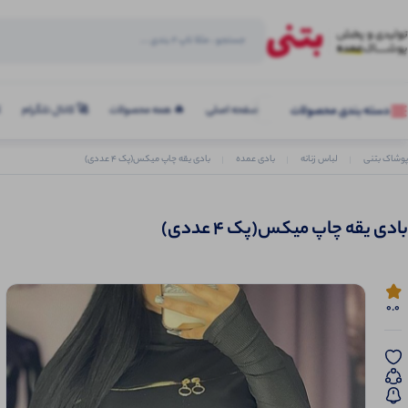
صفحه اصلی
🔥 همه محصولات
🚀 کانال تلگرام
ک
دسته بندی محصولات
پوشاک بتنی
لباس زنانه
بادی عمده
بادی یقه چاپ میکس(پک 4 عددی)
بادی یقه چاپ میکس(پک 4 عددی)
0.0