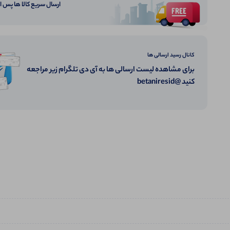
ارسال سریع کالا ها پس 
کانال رسید ارسالی ها
برای مشاهده لیست ارسالی ها به آی دی تلگرام زیر مراجعه
کنید @betaniresid