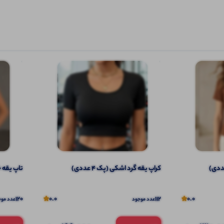
کراپ یقه گرد اشکی (پک 4 عددی)
تاپ یقه خش
120
0.0
112
0.0
عدد موجود
عدد موج