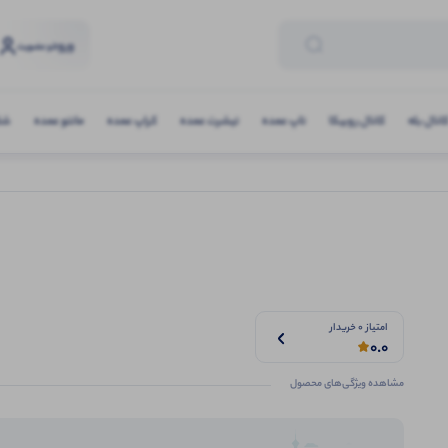
ورود
و عضویت
انال بله
کانال روبیکا
تاپ عمده
تیشرت عمده
کراپ عمده
مانتو عمده
شلو
امتیاز 0 خریدار
0.0
مشاهده ویژگی‌های محصول