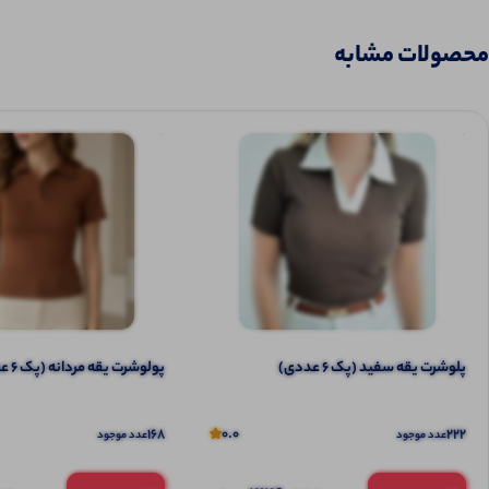
محصولات مشابه
پلوشرت یقه سفید (پک 6 عددی)
پولوشرت یقه مردانه (پک 6 عددی)
168
0.0
222
عدد موجود
عدد موجود