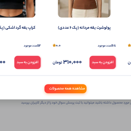
پولوشرت یقه مردانه (پک 6 عددی)
کراپ یقه گرد اشکی (پک 4 عدد
112
0.0
168
عدد موجود
عدد موجود
000
310,000
ثبـــــت‌پرسش
ن
تومان
افزودن به سبد
افزودن به سبد
به‌عنوان ‌خریدار‌این‌ محصول
مشاهده همه محصولات
شما هم درباره این کالا پرسش ثبت کنید
 مورد محصول داشته باشید میتوانید با ثبت پرسش سوال خود را از دیگر کاربران بپرسید