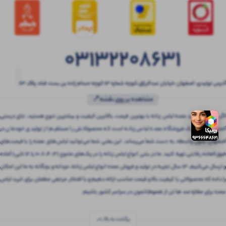
03132208631
آدرس تولیدی: اصفهان ،خیابان عبدالرزاق،کوچه شماره ۱۳ کوچه حسام زاده بن بست قناد پلاک ۶۳
مشاهده بر روی نقشه📍
اگر به دنبال خرید عمده لباس زنانه با بهترین قیمت، بالاترین کیفیت و بیشترین تنوع هستید، جای درستی
آمده‌اید! بتنی یک فروشگاه عمده لباس زنانه است که محصولاتش را مستقیم از تولیدی خودمان در
اصفهان، بدون واسطه، به دست شما می‌رساند. این یعنی شما می‌توانید لباس‌های عمده را با قیمت‌های
فوق‌العاده رقابتی تهیه کنید. ما در بتنی انواع لباس زنانه را در پک‌های متنوع (3، 4، 6، 10 یا 12 تایی) آماده
و ارسال می‌کنیم. 13 سال تجربه در تولید و فروش عمده انواع لباس زنانه، مردانه و بچگانه به ما این امکان
را داده که محصولاتی با کیفیت بالا و قیمت مناسب ارائه دهیم و با افتخار مرجعی مطمئن برای خرید لباس
عمده برای مغازه صد ها تن از هموطنانمون در سراسر کشور باشیم.
برگشت به بالا