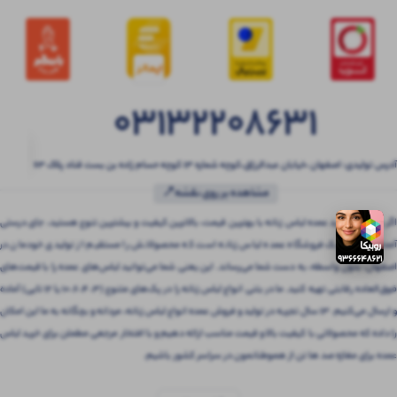
03132208631
آدرس تولیدی: اصفهان ،خیابان عبدالرزاق،کوچه شماره ۱۳ کوچه حسام زاده بن بست قناد پلاک ۶۳
مشاهده بر روی نقشه📍
اگر به دنبال خرید عمده لباس زنانه با بهترین قیمت، بالاترین کیفیت و بیشترین تنوع هستید، جای درستی
آمده‌اید! بتنی یک فروشگاه عمده لباس زنانه است که محصولاتش را مستقیم از تولیدی خودمان در
اصفهان، بدون واسطه، به دست شما می‌رساند. این یعنی شما می‌توانید لباس‌های عمده را با قیمت‌های
فوق‌العاده رقابتی تهیه کنید. ما در بتنی انواع لباس زنانه را در پک‌های متنوع (3، 4، 6، 10 یا 12 تایی) آماده
و ارسال می‌کنیم. 13 سال تجربه در تولید و فروش عمده انواع لباس زنانه، مردانه و بچگانه به ما این امکان
را داده که محصولاتی با کیفیت بالا و قیمت مناسب ارائه دهیم و با افتخار مرجعی مطمئن برای خرید لباس
عمده برای مغازه صد ها تن از هموطنانمون در سراسر کشور باشیم.