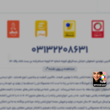
03132208631
آدرس تولیدی: اصفهان ،خیابان عبدالرزاق،کوچه شماره ۱۳ کوچه حسام زاده بن بست قناد پلاک ۶۳
مشاهده بر روی نقشه📍
اگر به دنبال خرید عمده لباس زنانه با بهترین قیمت، بالاترین کیفیت و بیشترین تنوع هستید، جای درستی
آمده‌اید! بتنی یک فروشگاه عمده لباس زنانه است که محصولاتش را مستقیم از تولیدی خودمان در
اصفهان، بدون واسطه، به دست شما می‌رساند. این یعنی شما می‌توانید لباس‌های عمده را با قیمت‌های
فوق‌العاده رقابتی تهیه کنید. ما در بتنی انواع لباس زنانه را در پک‌های متنوع (3، 4، 6، 10 یا 12 تایی) آماده
و ارسال می‌کنیم. 13 سال تجربه در تولید و فروش عمده انواع لباس زنانه، مردانه و بچگانه به ما این امکان
را داده که محصولاتی با کیفیت بالا و قیمت مناسب ارائه دهیم و با افتخار مرجعی مطمئن برای خرید لباس