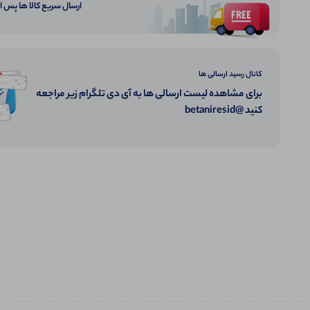
ارسال سریع کالا ها پس 
کانال رسید ارسالی ها
برای مشاهده لیست ارسالی ها به آی دی تلگرام زیر مراجعه
کنید @betaniresid