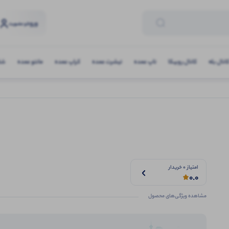
ورود
و عضویت
انال بله
کانال روبیکا
تاپ عمده
تیشرت عمده
کراپ عمده
مانتو عمده
شلو
امتیاز 0 خریدار
0.0
مشاهده ویژگی‌های محصول