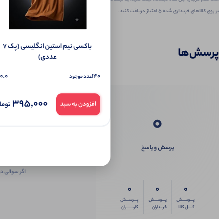
بر روی کالاهای خریداری شده ۵ امتیاز دریافت کنید.
باکسی نیم استین انگلیسی (پک 7
پرسش‌ها
عددی)
0.0
140
عدد موجود
395,000
توما
افزودن به سبد
0
پرسش و پاسخ
اگر سوالی در
0
0
0
پـــرســـش
پـــرســـش
پـــرســـش
کــــل کالا
خریداران
کاربـــــران