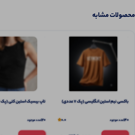
محصولات مشابه
باکسی نیم استین انگلیسی (پک 7 عددی)
تاپ بیسیک استین کتی (پک 4 عددی)
120
0.0
140
عدد موجود
عدد موجود