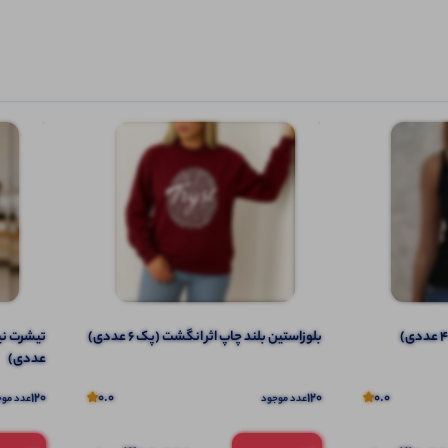
️بلوزاستین بلند چاپ اثر انگشت (پک 6 عددی)
عددی)
120
0.0
120
0.0
عدد موجود
عدد موج