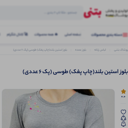
صفحه اصلی
🔥 همه محصولات
🚀 کانال تلگرام
ک
دسته بندی محصولات
پوشاک بتنی
لباس زنانه
بلوز عمده
بلوز استین بلند(چاپ پفک) طوسی (پک 6 عددی)
بلوز استین بلند(چاپ پفک) طوسی (پک 6 عددی)
0.0