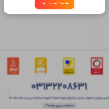
مشاهده همه محصولات
ابتدا
وارد
حساب
کاربری
شوید
03132208631
آدرس تولیدی: اصفهان ،خیابان عبدالرزاق،کوچه شماره ۱۳ کوچه حسام زاده بن بست قناد پلاک ۶۳
مشاهده بر روی نقشه📍