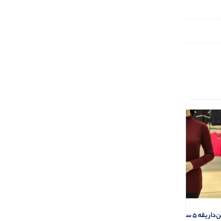
سانتی‌متر (پک ۶ عددی)
شلوار راسته قد ۱۰۰ (پک 4 عددی)