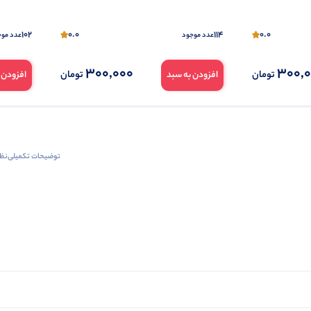
102
0.0
114
0.0
عدد موجود
عدد موج
300,000
300,
تومان
تومان
افزودن به سبد
افزودن 
توضیحات تکمیلی
نظرا