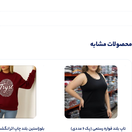
محصولات مشابه
تاپ بلند قواره رستمی (پک 6 عددی)
️بلوزاستین بلند چاپ اثر انگشت (پک