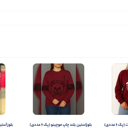
 6 عددی)
️بلوزاستین بلند چاپ موچینو (پک 6 عددی)
بلوز آستین‌دار یقه ۵ 