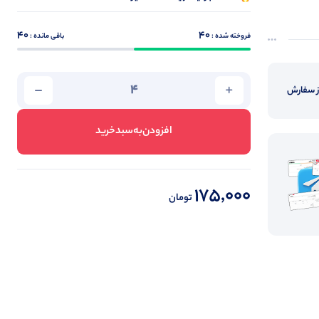
40
40
فروخته شده :
باقی مانده :
از سفارش
افزودن‌به‌سبد‌خرید
175,000
تومان