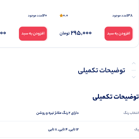
120
0.0
138
عدد موجود
عدد موجود
000
295,000
تومان
افزودن به سبد
افزودن به سبد
توضیحات تکمیلی
نظرات (0)
توضیحات تکمیلی
پرسش‌ها
دارای ۲ رنگ ملانژ تیره و روشن
انتخاب رنگ
12 تایی, 4 تایی, 8 تایی
پک