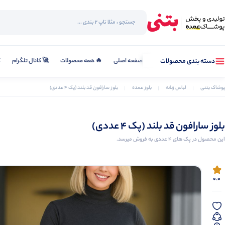
صفحه اصلی
🔥 همه محصولات
🚀 کانال تلگرام
ک
دسته بندی محصولات
پوشاک بتنی
لباس زنانه
بلوز عمده
بلوز سارافون قد بلند (پک 4 عددی)
بلوز سارافون قد بلند (پک 4 عددی)
این محصول در پک های 4 عددی به فروش میرسد.
0.0