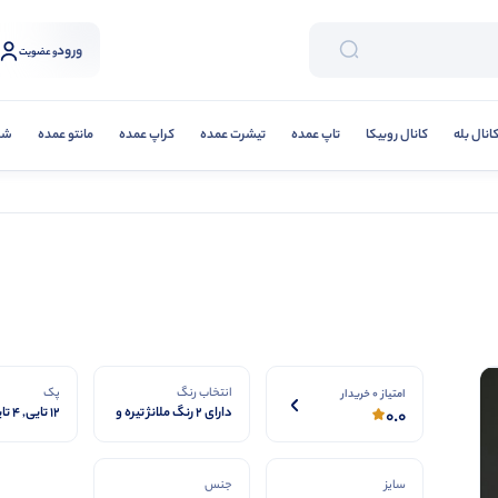
ورود
و عضویت
انال بله
کانال روبیکا
تاپ عمده
تیشرت عمده
کراپ عمده
مانتو عمده
شلو
انتخاب رنگ
پک
امتیاز 0 خریدار
دارای ۲ رنگ ملانژ تیره و
12 تایی, 4 تایی, 8 تایی
0.0
روشن
سایز
جنس