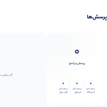
پرسش‌ها
0
پرسش و پاسخ
اگر سوالی در
0
0
0
پـــرســـش
پـــرســـش
پـــرســـش
کــــل کالا
خریداران
کاربـــــران