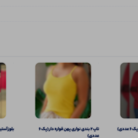
ددی)
تاپ ۲ بندی نواری پهن قواره دار (پک 6
بلوز آستین‌دار یقه ۵ 
عددی)