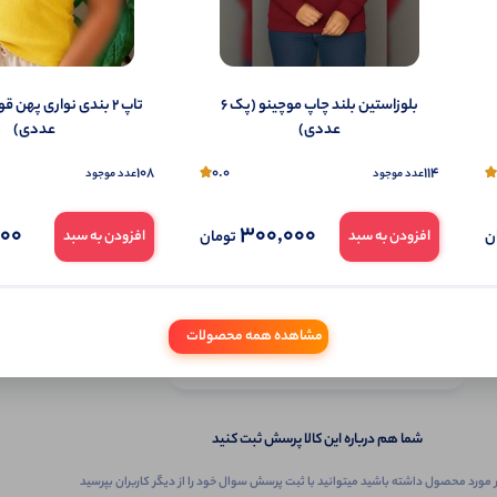
️بلوزاستین بلند چاپ موچینو (پک 6
عددی)
عددی)
108
0.0
114
عدد موجود
عدد موجود
000
300,000
ن
تومان
افزودن به سبد
افزودن به سبد
ثبـــــت‌پرسش
مشاهده همه محصولات
به‌عنوان ‌خریدار‌این‌ محصول
شما هم درباره این کالا پرسش ثبت کنید
 مورد محصول داشته باشید میتوانید با ثبت پرسش سوال خود را از دیگر کاربران بپرسید