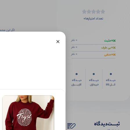
0
تعداد امتیازها
اگر این محص
×
0
0 نفر
مثبت
0
0 نفر
بی طرف
0
0 نفر
منفی
0
0
0
دیــــدگاه
دیــــدگاه
دیــــدگاه
کــــل کالا
خریداران
کاربـــــران
ثبـــــت‌دیدگاه