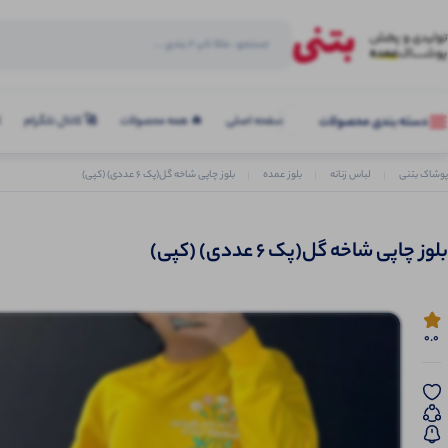
صفحه اصلی
🔥 همه محصولات
🚀 کانال تلگرام
ک
دسته بندی محصولات
پوشاک بتنی
لباس زنانه
بلوز عمده
بلوز چاپی شاخه گل(پک 6 عددی) (کپی)
بلوز چاپی شاخه گل(پک 6 عددی) (کپی)
0.0