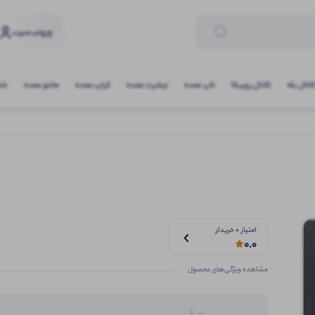
ورود
و عضویت
انال بله
کانال روبیکا
تاپ عمده
تیشرت عمده
کراپ عمده
مانتو عمده
شلو
امتیاز 0 خریدار
0.0
مشاهده ویژگی‌های محصول