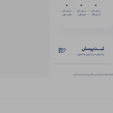
0
0
0
پـــرســـش
پـــرســـش
پـــرســـش
کــــل کالا
خریداران
کاربـــــران
ثبـــــت‌پرسش
به‌عنوان ‌خریدار‌این‌ محصول
شما هم درباره این کالا پرسش ثبت کنید