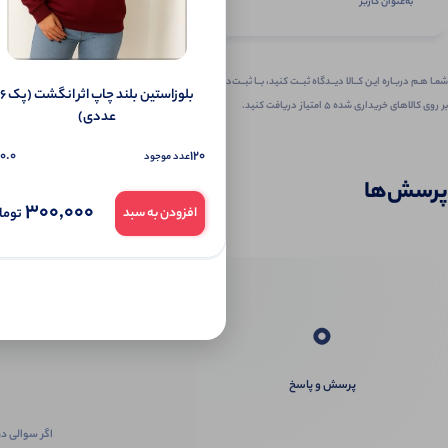
به‌عنوان کاربر
شمـا هـم دربـاره ایـن کــالا دیــدگاه ثبــت کنید، بــا ثبــت‌دیـدگاه
️بلوزاستین بلند چاپ اثر انگشت (پک 6
بر روی کالاهای خریداری شده ۵ امتیاز دریافت کنید.
عددی)
0.0
120
عدد موجود
پرسش‌ها
300,000
توما
افزودن به سبد
0
پرسش و پاسخ
اگر سوالی در