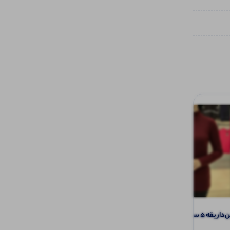
سانتی‌متر (پک ۶ عددی)
پلوشرت یقه و سر استین سفید (پک 5
عددی)