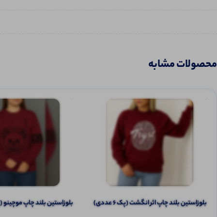
محصولات مشابه
️بلوزاستین بلند چاپ اثر انگشت (پک 6 عددی)
️بلوزاستین بلند چاپ موچینو (پک 6 ع