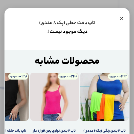
این کالا
×
فعلا
تاپ بافت خطی (پک 8 عددی)
موجود
نیست اما
دیگه موجود نیست !!
می‌توانیم
به محض
موجود
شدن، به
شما خبر
محصولات مشابه
دهیم.
228
240
492
عدد موجود
عدد موجود
عدد موجود
اگر
توضیحات
نظرات
توضیحات تکمیلی
پرس
تکمیلی
(0)
کالا
موجود
نظرات (0)
شد،
چطور
به
پرسش‌ها
شما
اطلاع
تاپ ۲ بندی رنگی (پک 6 عددی)
تاپ ۲ بندی نواری پهن قواره دار
تاپ بلند حلقه ای (پک 6 ع