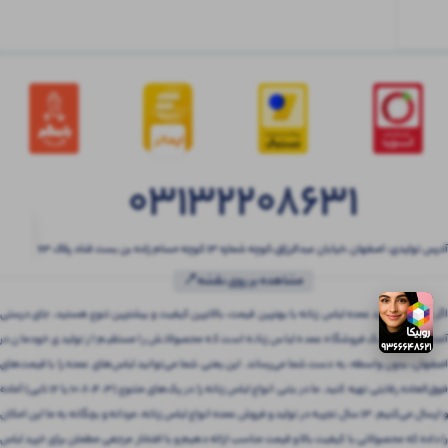
03132208631
آدرس تولیدی: اصفهان ،خیابان عبدالرزاق،کوچه شماره ۱۳ کوچه حسام زاده بن بست قناد پلاک ۶۳
مشاهده بر روی نقشه📍
اگر به دنبال خرید عمده لباس زنانه با بهترین قیمت، بالاترین کیفیت و بیشترین تنوع هستید، جای درستی
آمده‌اید! بتنی یک فروشگاه عمده لباس زنانه است که محصولاتش را مستقیم از تولیدی خودمان در
اصفهان، بدون واسطه، به دست شما می‌رساند. این یعنی شما می‌توانید لباس‌های عمده را با قیمت‌های
فوق‌العاده رقابتی تهیه کنید. ما در بتنی انواع لباس زنانه را در پک‌های متنوع (3، 4، 6، 10 یا 12 تایی) آماده
و ارسال می‌کنیم. 13 سال تجربه در تولید و فروش عمده انواع لباس زنانه، مردانه و بچگانه به ما این امکان
را داده که محصولاتی با کیفیت بالا و قیمت مناسب ارائه دهیم و با افتخار مرجعی مطمئن برای خرید لباس