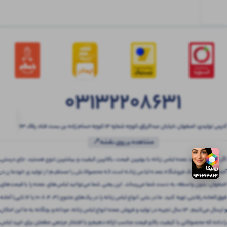
03132208631
آدرس تولیدی: اصفهان ،خیابان عبدالرزاق،کوچه شماره ۱۳ کوچه حسام زاده بن بست قناد پلاک ۶۳
مشاهده بر روی نقشه📍
اگر به دنبال خرید عمده لباس زنانه با بهترین قیمت، بالاترین کیفیت و بیشترین تنوع هستید، جای درستی
آمده‌اید! بتنی یک فروشگاه عمده لباس زنانه است که محصولاتش را مستقیم از تولیدی خودمان در
اصفهان، بدون واسطه، به دست شما می‌رساند. این یعنی شما می‌توانید لباس‌های عمده را با قیمت‌های
فوق‌العاده رقابتی تهیه کنید. ما در بتنی انواع لباس زنانه را در پک‌های متنوع (3، 4، 6، 10 یا 12 تایی) آماده
و ارسال می‌کنیم. 13 سال تجربه در تولید و فروش عمده انواع لباس زنانه، مردانه و بچگانه به ما این امکان
را داده که محصولاتی با کیفیت بالا و قیمت مناسب ارائه دهیم و با افتخار مرجعی مطمئن برای خرید لباس