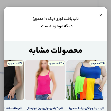
این کالا
×
فعلا
تاپ بافت لوزی (پک 10 عددی)
موجود
نیست اما
دیگه موجود نیست !!
می‌توانیم
به محض
موجود
شدن، به
شما خبر
محصولات مشابه
دهیم.
228
240
492
عدد موجود
عدد موجود
عدد موجود
اگر
توضیحات
نظرات
توضیحات تکمیلی
پرس
تکمیلی
(0)
کالا
موجود
نظرات (0)
شد،
چطور
به
پرسش‌ها
شما
اطلاع
تاپ ۲ بندی رنگی (پک 6 عددی)
تاپ ۲ بندی نواری پهن قواره دار
تاپ بلند حلقه ای (پک 6 ع