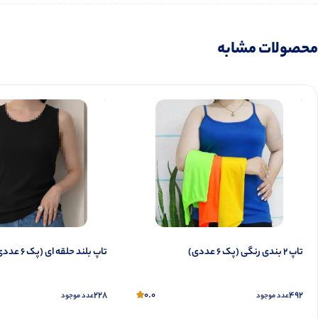
محصولات مشابه
تاپ ۲ بندی رنگی (پک 6 عددی)
تاپ بلند حلقه ای (پک 6 عددی)
228
0.0
492
عدد موجود
عدد موجود