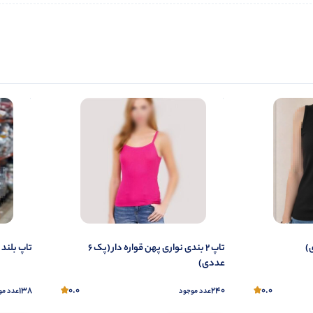
تاپ ۲ بندی نواری پهن قواره دار (پک 6
تاپ بلند قو
عددی)
138
0.0
240
0.0
عدد موجود
عدد مو