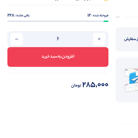
228
12
فروخته شده :
باقی مانده :
از سفارش
افزودن‌به‌سبد‌خرید
285,000
تومان