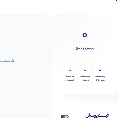
0
پرسش و پاسخ
اگر سوالی در
0
0
0
پـــرســـش
پـــرســـش
پـــرســـش
کــــل کالا
خریداران
کاربـــــران
ثبـــــت‌پرسش