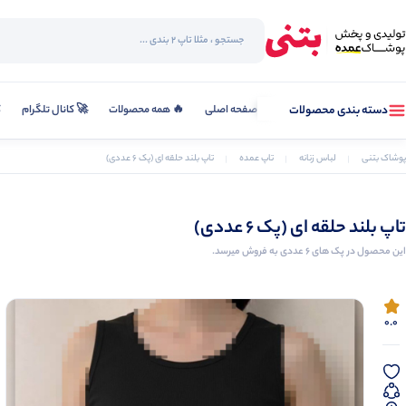
صفحه اصلی
🔥 همه محصولات
🚀 کانال تلگرام
ک
دسته بندی محصولات
پوشاک بتنی
لباس زنانه
تاپ عمده
تاپ بلند حلقه ای (پک 6 عددی)
تاپ بلند حلقه ای (پک 6 عددی)
این محصول در پک های 6 عددی به فروش میرسد.
0.0