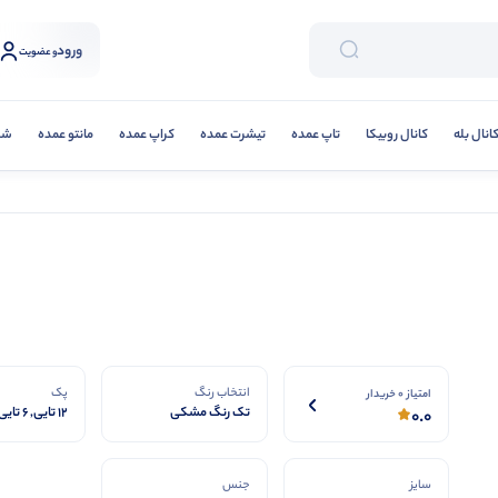
ورود
و عضویت
انال بله
کانال روبیکا
تاپ عمده
تیشرت عمده
کراپ عمده
مانتو عمده
شلو
انتخاب رنگ
پک
امتیاز 0 خریدار
تک رنگ مشکی‌
12 تایی, 6 تایی
0.0
سایز
جنس