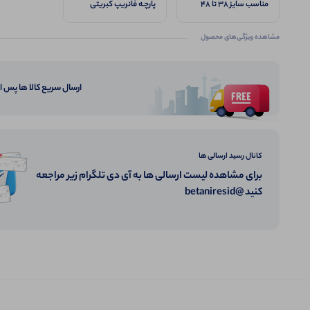
مناسب سایز ۳۸ تا ۴۸
پارچـه فانریپ کبریتی
مشاهده ویژگی‌های محصول
ارسال سریع کالا ها پس 
کانال رسید ارسالی ها
برای مشاهده لیست ارسالی ها به آی دی تلگرام زیر مراجعه
کنید @betaniresid