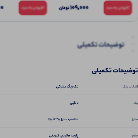
00
109,000
تومان
افزودن به سبد
افزودن به سبد
توضیحات تکمیلی
نظرات (0)
توضیحات تکمیلی
پرسش‌ها
تک رنگ مشکی
انتخاب رنگ
6 تایی
پک
مناسب سایز ۳۸ تا ۴۸
سایز
پارچـه فانریپ کبریتی
جنس