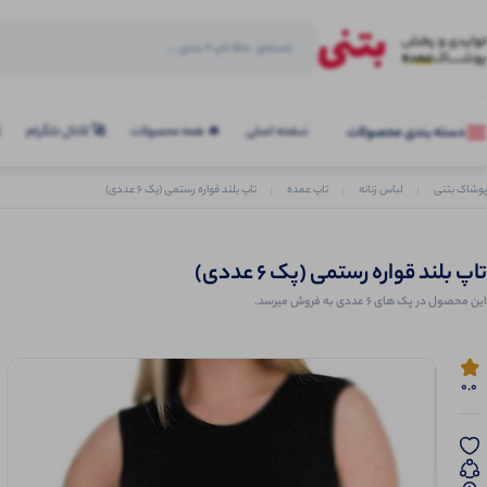
صفحه اصلی
🔥 همه محصولات
🚀 کانال تلگرام
ک
دسته بندی محصولات
پوشاک بتنی
لباس زنانه
تاپ عمده
تاپ بلند قواره رستمی (پک 6 عددی)
تاپ بلند قواره رستمی (پک 6 عددی)
این محصول در پک های 6 عددی به فروش میرسد.
0.0