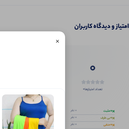
امتیاز و دیدگاه کاربران
×
0
0
تعداد امتیازها
اگر این محص
0
0 نفر
مثبت
0
0 نفر
بی طرف
0
0 نفر
منفی