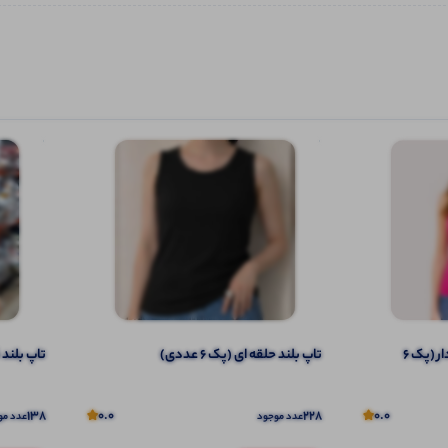
تاپ ۲ بندی نواری پهن قواره دار (پک 6
تاپ بلند حلقه ای (پک 6 عددی)
تاپ بلند قو
138
0.0
228
0.0
عدد موجود
عدد مو