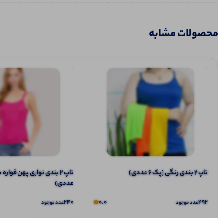
محصولات مشابه
تاپ ۲ بندی رنگی (پک 6 عددی)
عددی)
240
0.0
492
عدد موجود
عدد موجود