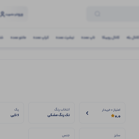
ورود
و عضویت
انال بله
کانال روبیکا
تاپ عمده
تیشرت عمده
کراپ عمده
مانتو عمده
شلو
انتخاب رنگ
پک
امتیاز 0 خریدار
تک رنگ مشکی
6 تایی
0.0
سایز
جنس