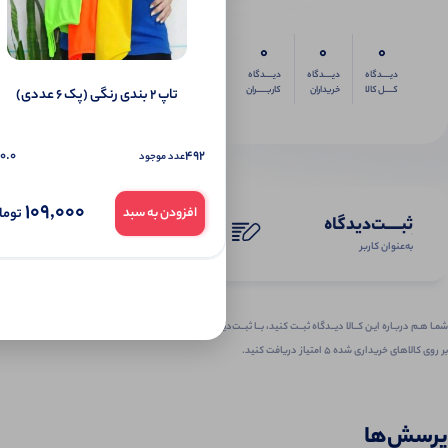
0
0
0
دیــــدگاه
دیــــدگاه
دیــــدگاه
کــــل کالا
خریداران
کاربـــــران
تاپ ۲ بندی رنگی (پک 6 عددی)
0.0
492
عدد موجود
109,000
توما
افزودن به سبد
ثبـــــت‌دیدگاه
به‌عنوان کاربر
شمـا هـم دربـاره ایـن کــالا دیــدگاه ثبــت کنید، بــا ثبــت‌دیـدگاه
بر روی کالاهای خریداری شده ۵ امتیاز دریافت کنید.
پرسش‌ها