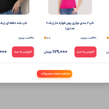
تاپ ۲ بندی نواری پهن قواره دار (پک 6
تاپ بلند حلقه ای (پک 6 عددی)
عددی)
228
0.0
240
عدد موجود
عدد موجود
000
179,000
ن
تومان
افزودن به سبد
افزودن به سبد
مشاهده همه محصولات