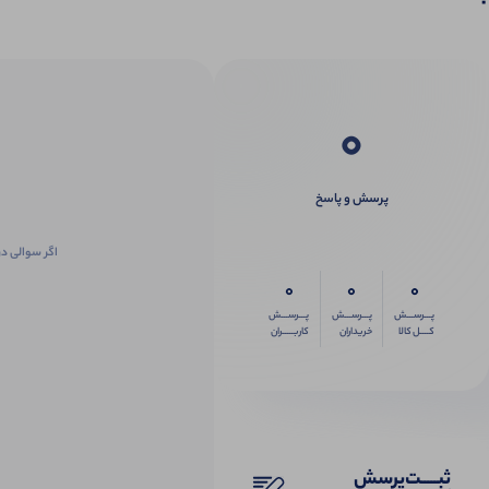
0
پرسش و پاسخ
اگر سوالی در
0
0
0
پـــرســـش
پـــرســـش
پـــرســـش
کــــل کالا
خریداران
کاربـــــران
ثبـــــت‌پرسش