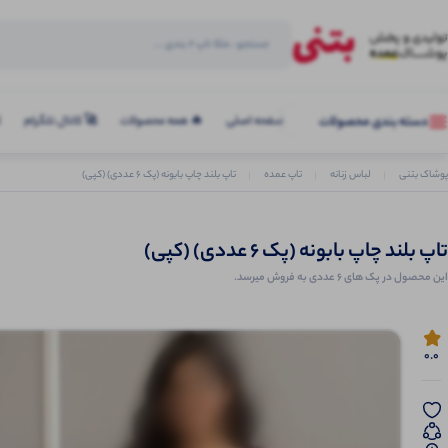
صفحه اصلی
🔥 همه محصولات
🚀 کانال تلگرام
ک
دسته بندی محصولات
پوشاک بتنی
لباس زنانه
تاپ عمده
تاپ بلند چاپ بابونه (پک 6 عددی) (کپی)
تاپ بلند چاپ بابونه (پک 6 عددی) (کپی)
این محصول در پک های 6 عددی به فروش میرسد.
0.0