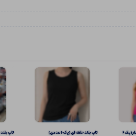
تاپ ۲ بندی نواری پهن قواره دار (پک 6
تاپ بلند حلقه ای (پک 6 عددی)
تاپ بلند قو