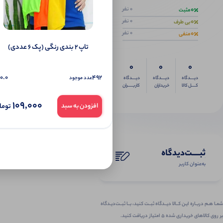
0
0 نفر
مثبت
0
0 نفر
بی طرف
0
0 نفر
منفی
تاپ ۲ بندی رنگی (پک 6 عددی)
0
0
0
0.0
492
عدد موجود
دیــــدگاه
دیــــدگاه
دیــــدگاه
کــــل کالا
خریداران
کاربـــــران
109,000
توما
افزودن به سبد
ثبـــــت‌دیدگاه
به‌عنوان کاربر
شمـا هـم دربـاره ایـن کــالا دیــدگاه ثبــت کنید، بــا ثبــت‌دیـدگاه
بر روی کالاهای خریداری شده ۵ امتیاز دریافت کنید.