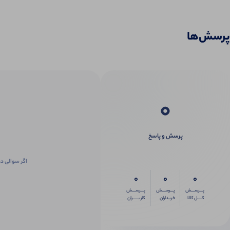
پرسش‌ها
0
پرسش و پاسخ
اگر سوالی در
0
0
0
پـــرســـش
پـــرســـش
پـــرســـش
کــــل کالا
خریداران
کاربـــــران