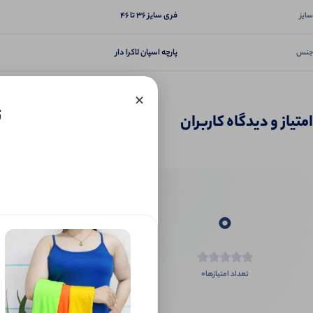
فری سایز ۳۶ تا ۴۶
سایز
پارچه اسپان لاکرا دار
جنس
×
ت
امتیاز و دیدگاه کاربران
0
0
تعداد امتیازها
اگر این محص