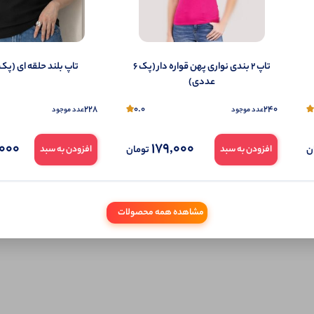
تمایل می‌توانید به صورت ناشناس نیز دیدگاه خود را ثبت کنید.
تاپ ۲ بندی نواری پهن قواره دار (پک 6
تاپ بلند حلقه ای (پک 6 عددی)
عددی)
228
0.0
240
عدد موجود
عدد موجود
000
179,000
ن
تومان
افزودن به سبد
افزودن به سبد
مشاهده همه محصولات