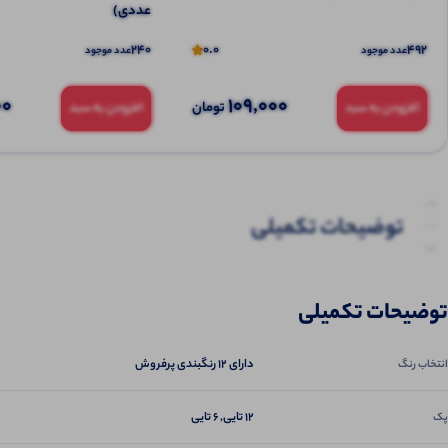
عددی)
240
0.0
492
عدد موجود
عدد موجود
00
109,000
تومان
افزودن به سبد
افزودن به سبد
توضیحات تکمیلی
نظرات (0)
توضیحات تکمیلی
پرسش‌ها
دارای ۱۲ رنگبندی پرفروش
انتخاب رنگ
12 تایی, 6 تایی
پک