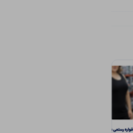
اره رستمی (پک 6 عددی)
️بلوزاستین بلند چاپ اثر انگشت (پک 6 عددی)