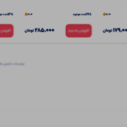
138
0.0
228
0.0
عدد موجود
عدد مو
285,000
179,0
تومان
تومان
افزودن به سبد
افزودن 
توضیحات تکمیلی
نظرا