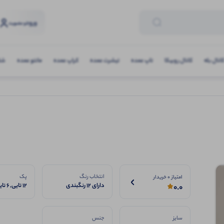
ورود
و عضویت
انال بله
کانال روبیکا
تاپ عمده
تیشرت عمده
کراپ عمده
مانتو عمده
شلو
انتخاب رنگ
پک
امتیاز 0 خریدار
دارای ۱۲ رنگبندی
12 تایی, 6 تایی
0.0
پرفروش
سایز
جنس