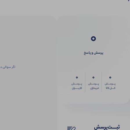
0
پرسش و پاسخ
اگر سوالی در
0
0
0
پـــرســـش
پـــرســـش
پـــرســـش
کــــل کالا
خریداران
کاربـــــران
ثبـــــت‌پرسش