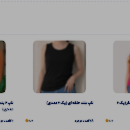
تاپ ۲ بندی نواری پهن قواره دار (پک 6
تاپ بلند حلقه ای (پک 6 عددی)
عددی)
120
0.0
228
0.0
عدد موجود
عدد موج