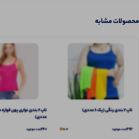
محصولات مشابه
تاپ ۲ بندی رنگی (پک 6 عددی)
عددی)
240
0.0
492
عدد موجود
عدد موجود