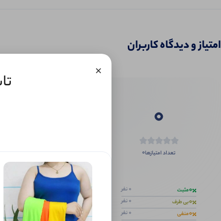
امتیاز و دیدگاه کاربران
×
تاپ
0
0
تعداد امتیازها
اگر این محص
0
0 نفر
مثبت
0
0 نفر
بی طرف
0
0 نفر
منفی