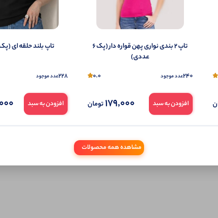
تاپ ۲ بندی نواری پهن قواره دار (پک 6
تاپ بلند حلقه ای (پک 6 عددی)
عددی)
228
0.0
240
عدد موجود
عدد موجود
000
179,000
ن
تومان
افزودن به سبد
افزودن به سبد
مشاهده همه محصولات