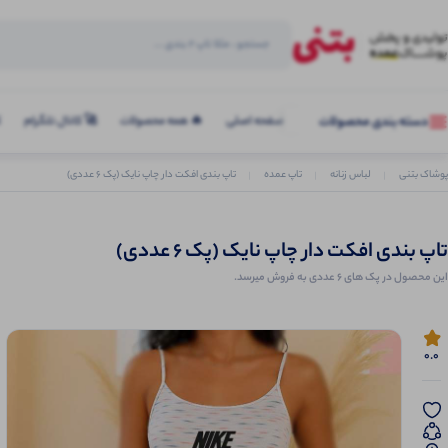
صفحه اصلی
🔥 همه محصولات
🚀 کانال تلگرام
ک
دسته بندی محصولات
پوشاک بتنی
لباس زنانه
تاپ عمده
تاپ بندی افکت دار چاپ نایک (پک 6 عددی)
تاپ بندی افکت دار چاپ نایک (پک 6 عددی)
این محصول در پک های 6 عددی به فروش میرسد.
0.0