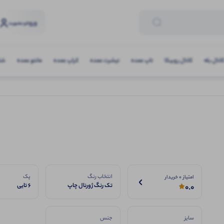
ورود
و عضویت
انال بله
کانال روبیکا
تاپ عمده
تیشرت عمده
کراپ عمده
مانتو عمده
شلو
انتخاب رنگ
پک
امتیاز 0 خریدار
تک رنگ ژورنال چاپ
6 تایی
0.0
سایز
جنس