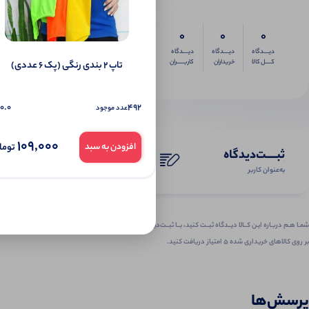
0
0
0
دیــــدگاه
دیــــدگاه
دیــــدگاه
کــــل کالا
خریداران
کاربـــــران
تاپ ۲ بندی رنگی (پک 6 عددی)
0.0
492
عدد موجود
109,000
توما
افزودن به سبد
ثبـــــت‌دیدگاه
به‌عنوان کاربر
شمـا هـم دربـاره ایـن کــالا دیــدگاه ثبــت کنید، بــا ثبــت‌دیـدگاه
بر روی کالاهای خریداری شده ۵ امتیاز دریافت کنید.
پرسش‌ها