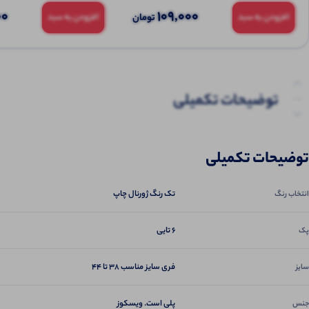
00
109,000
تومان
افزودن به سبد
افزودن به سبد
توضیحات تکمیلی
نظرات (0)
توضیحات تکمیلی
پرسش‌ها
تک رنگ ژورنال چاپ
انتخاب رنگ
6 تایی
پک
فری سایز مناسب 38 تا 44
سایز
پلی است. ویسکوز
جنس