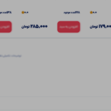
138
0.0
228
0.0
عدد موجود
عدد مو
285,000
179,0
تومان
تومان
افزودن به سبد
افزودن 
توضیحات تکمیلی
نظرا