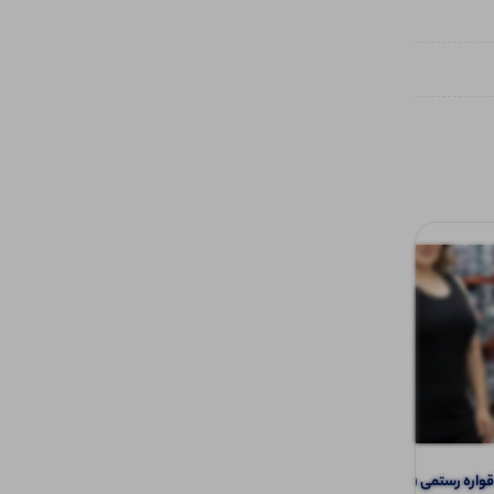
اره رستمی (پک 6 عددی)
تاپ ۲ بندی نواری پهن قواره دار (پک 6