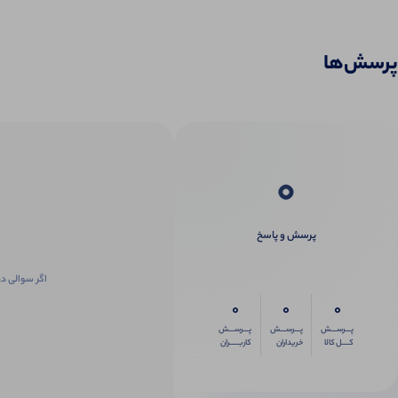
پرسش‌ها
0
پرسش و پاسخ
اگر سوالی در
0
0
0
پـــرســـش
پـــرســـش
پـــرســـش
کــــل کالا
خریداران
کاربـــــران