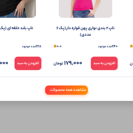
تمایل می‌توانید به صورت ناشناس نیز دیدگاه خود را ثبت کنید.
تاپ ۲ بندی نواری پهن قواره دار (پک 6
تاپ بلند حلقه ای (پک 6 عددی)
عددی)
228
0.0
240
عدد موجود
عدد موجود
000
179,000
ن
تومان
افزودن به سبد
افزودن به سبد
مشاهده همه محصولات