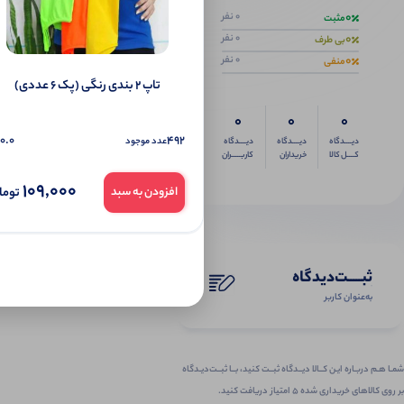
0
0 نفر
مثبت
0
0 نفر
بی طرف
0
0 نفر
منفی
تاپ ۲ بندی رنگی (پک 6 عددی)
0
0
0
0.0
492
عدد موجود
دیــــدگاه
دیــــدگاه
دیــــدگاه
کــــل کالا
خریداران
کاربـــــران
109,000
توما
افزودن به سبد
ثبـــــت‌دیدگاه
به‌عنوان کاربر
شمـا هـم دربـاره ایـن کــالا دیــدگاه ثبــت کنید، بــا ثبــت‌دیـدگاه
بر روی کالاهای خریداری شده ۵ امتیاز دریافت کنید.