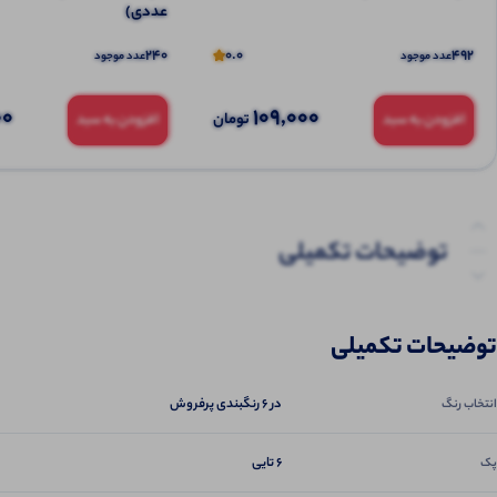
عددی)
240
0.0
492
عدد موجود
عدد موجود
00
109,000
تومان
افزودن به سبد
افزودن به سبد
توضیحات تکمیلی
نظرات (0)
توضیحات تکمیلی
پرسش‌ها
در ۶ رنگبندی پرفروش
انتخاب رنگ
6 تایی
پک