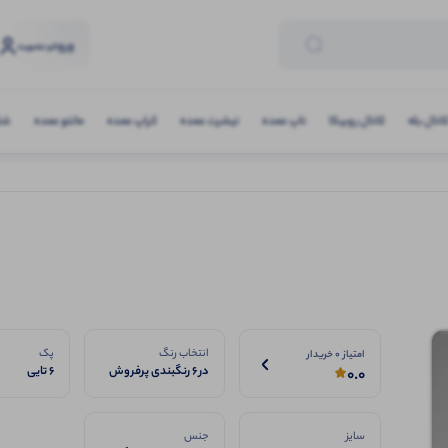
ورود
و عضویت
انال بله
کانال روبیکا
تاپ عمده
تیشرت عمده
کراپ عمده
مانتو عمده
شلو
انتخاب رنگ
پک
امتیاز 0 خریدار
در ۶ رنگبندی پرفروش
6 تایی
0.0
سایز
جنس