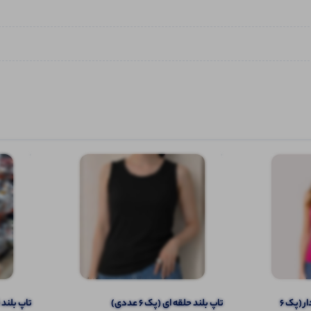
تاپ ۲ بندی نواری پهن قواره دار (پک 6
تاپ بلند حلقه ای (پک 6 عددی)
تاپ بلند قو