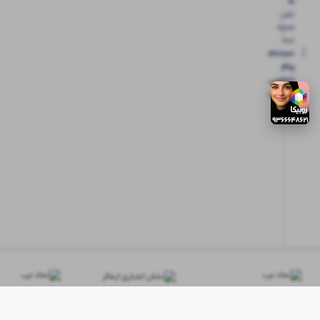
به
تلفن
همراه
شما
سیستم
پیام
شخصی
آی شاپ
ابتدا
وارد
حساب
کاربری
شوید
03132208631