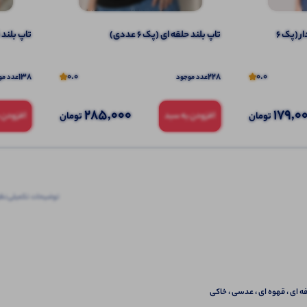
تاپ ۲ بندی نواری پهن قواره دار (پک 6
تاپ بلند حلقه ای (پک 6 عددی)
تاپ بلند قو
138
0.0
228
0.0
عدد موجود
عدد مو
285,000
179,0
تومان
تومان
افزودن به سبد
افزودن 
توضیحات تکمیلی
نظرا
ه ای ، قهوه ای ، عدسی ، خاکی