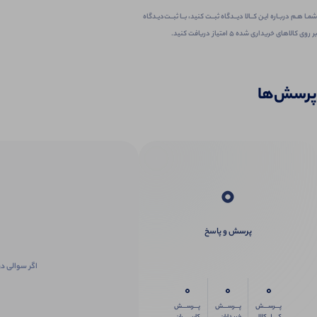
شمـا هـم دربـاره ایـن کــالا دیــدگاه ثبــت کنید، بــا ثبــت‌دیـدگاه
بر روی کالاهای خریداری شده ۵ امتیاز دریافت کنید.
پرسش‌ها
0
پرسش و پاسخ
اگر سوالی در
0
0
0
پـــرســـش
پـــرســـش
پـــرســـش