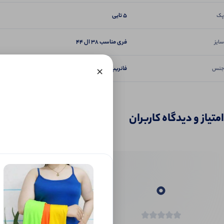
5 تایی
پک
فری مناسب ۳۸ ال ۴۴
سایز
×
فانریپ کبریتی گرم بالا
جنس
امتیاز و دیدگاه کاربران
0