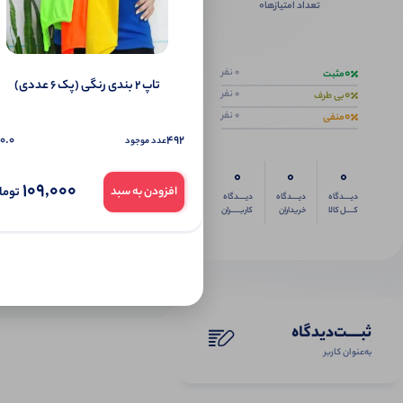
0
تعداد امتیازها
اگر این محص
0
0 نفر
مثبت
تاپ ۲ بندی رنگی (پک 6 عددی)
0
0 نفر
بی طرف
0
0 نفر
منفی
0.0
492
عدد موجود
0
0
0
109,000
توما
افزودن به سبد
دیــــدگاه
دیــــدگاه
دیــــدگاه
کــــل کالا
خریداران
کاربـــــران
ثبـــــت‌دیدگاه
به‌عنوان کاربر