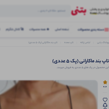
صفحه اصلی
🔥 همه محصولات
🚀 کانال تلگرام
ک
دسته بندی محصولات
پوشاک بتنی
لباس زنانه
تاپ عمده
تاپ بند ماکارانی (پک 5 عددی)
تاپ بند ماکارانی (پک 5 عددی)
این محصول در پک های 5 عددی به فروش میرسد.
0.0