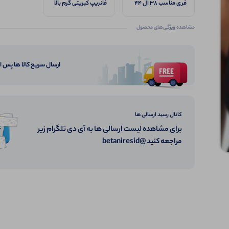
خاکی
فری مناسب ۳۸ ال ۴۴
فانریپ کبریتی گرم بالا
مشاهده ویژگی‌های محصول
ارسال سریع کالا ها پس 
کانال رسید ارسالی ها
برای مشاهده لیست ارسالی ها به آی دی تلگرام زیر
مراجعه کنید @betaniresid