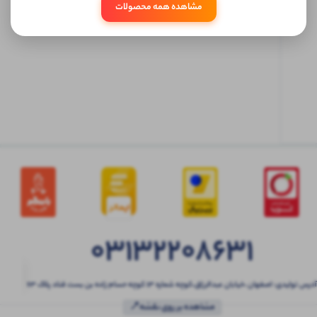
مشاهده همه محصولات
ابتدا
وارد
حساب
کاربری
شوید
03132208631
آدرس تولیدی: اصفهان ،خیابان عبدالرزاق،کوچه شماره ۱۳ کوچه حسام زاده بن بست قناد پلاک ۶۳
مشاهده بر روی نقشه📍