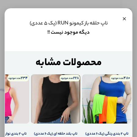
این کالا
×
فعلا
تاپ حلقه باز کیمونو RUN (پک 5 عددی)
موجود
نیست اما
دیگه موجود نیست !!
می‌توانیم
به محض
موجود
شدن، به
شما خبر
محصولات مشابه
دهیم.
234
228
480
عدد موجود
عدد موجود
عدد موجود
اگر
توضیحات
نظرات
توضیحات تکمیلی
پرس
تکمیلی
(0)
کالا
موجود
نظرات (0)
شد،
چطور
به
پرسش‌ها
شما
اطلاع
تاپ ۲ بندی رنگی (پک 6 عددی)
تاپ بلند حلقه ای (پک 6 عددی)
تاپ ۲ بندی نواری