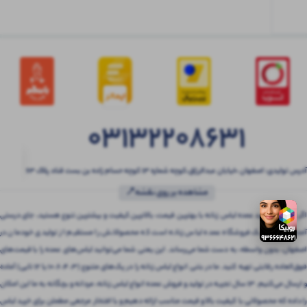
03132208631
آدرس تولیدی: اصفهان ،خیابان عبدالرزاق،کوچه شماره ۱۳ کوچه حسام زاده بن بست قناد پلاک ۶۳
مشاهده بر روی نقشه📍
اگر به دنبال خرید عمده لباس زنانه با بهترین قیمت، بالاترین کیفیت و بیشترین تنوع هستید، جای درستی
آمده‌اید! بتنی یک فروشگاه عمده لباس زنانه است که محصولاتش را مستقیم از تولیدی خودمان در
اصفهان، بدون واسطه، به دست شما می‌رساند. این یعنی شما می‌توانید لباس‌های عمده را با قیمت‌های
فوق‌العاده رقابتی تهیه کنید. ما در بتنی انواع لباس زنانه را در پک‌های متنوع (3، 4، 6، 10 یا 12 تایی) آماده
و ارسال می‌کنیم. 13 سال تجربه در تولید و فروش عمده انواع لباس زنانه، مردانه و بچگانه به ما این امکان
را داده که محصولاتی با کیفیت بالا و قیمت مناسب ارائه دهیم و با افتخار مرجعی مطمئن برای خرید لباس