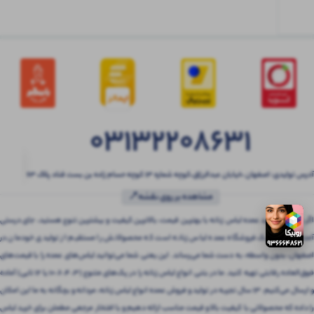
03132208631
آدرس تولیدی: اصفهان ،خیابان عبدالرزاق،کوچه شماره ۱۳ کوچه حسام زاده بن بست قناد پلاک ۶۳
مشاهده بر روی نقشه📍
اگر به دنبال خرید عمده لباس زنانه با بهترین قیمت، بالاترین کیفیت و بیشترین تنوع هستید، جای درستی
آمده‌اید! بتنی یک فروشگاه عمده لباس زنانه است که محصولاتش را مستقیم از تولیدی خودمان در
اصفهان، بدون واسطه، به دست شما می‌رساند. این یعنی شما می‌توانید لباس‌های عمده را با قیمت‌های
فوق‌العاده رقابتی تهیه کنید. ما در بتنی انواع لباس زنانه را در پک‌های متنوع (3، 4، 6، 10 یا 12 تایی) آماده
و ارسال می‌کنیم. 13 سال تجربه در تولید و فروش عمده انواع لباس زنانه، مردانه و بچگانه به ما این امکان
را داده که محصولاتی با کیفیت بالا و قیمت مناسب ارائه دهیم و با افتخار مرجعی مطمئن برای خرید لباس