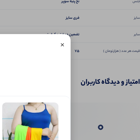
نخ پنبه سوپر
جنس
فری سایز
سایز
تضمین دوخت و کیفیت
سایر
×
75
قیمت هر عدد ( هزارتومان )
امتیاز و دیدگاه کاربران
0