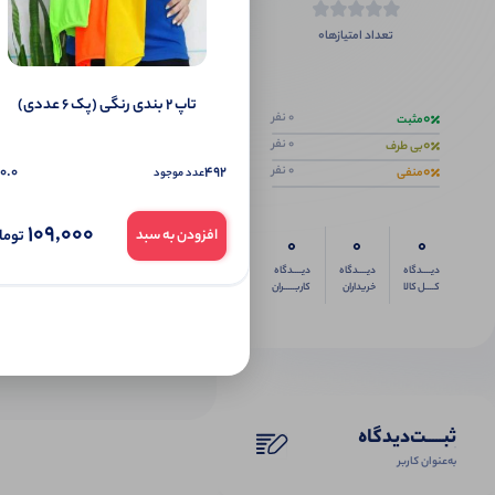
0
تعداد امتیازها
اگر این محص
تاپ ۲ بندی رنگی (پک 6 عددی)
0
0 نفر
مثبت
0
0 نفر
بی طرف
0
0.0
492
0 نفر
منفی
عدد موجود
109,000
توما
افزودن به سبد
0
0
0
دیــــدگاه
دیــــدگاه
دیــــدگاه
کــــل کالا
خریداران
کاربـــــران
ثبـــــت‌دیدگاه
به‌عنوان کاربر