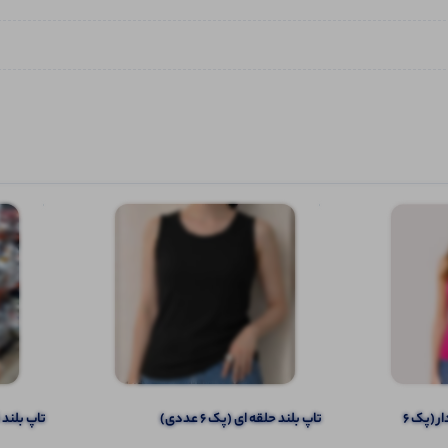
تاپ ۲ بندی نواری پهن قواره دار (پک 6
تاپ بلند حلقه ای (پک 6 عددی)
تاپ بلند قو