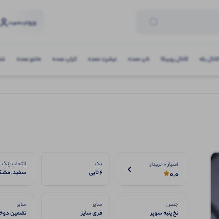
ورود
و عضویت
انال بله
کانال روبیکا
تاپ عمده
تیشرت عمده
کراپ عمده
مانتو عمده
شلو
پک
انتخاب رنگ
امتیاز 0 خریدار
6 تایی
سفید, مشک
0.0
جنس
سایز
سایر
نخ پنبه سوپر
فری سایز
تضمین دوخت