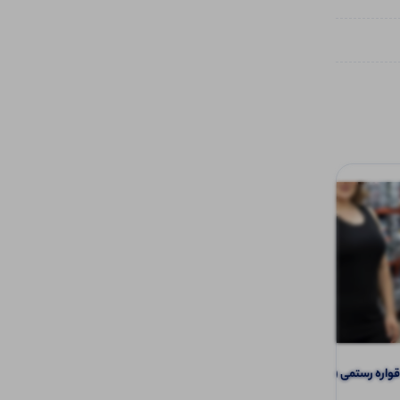
اره رستمی (پک 6 عددی)
تاپ ۲ بندی نواری پهن قواره دار (پک 6
عددی)