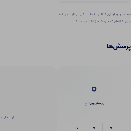
شمـا هـم دربـاره ایـن کــالا دیــدگاه ثبــت کنید، بــا ثبــت‌دیـدگاه
بر روی کالاهای خریداری شده ۵ امتیاز دریافت کنید.
پرسش‌ها
0
پرسش و پاسخ
اگر سوالی در
0
0
0