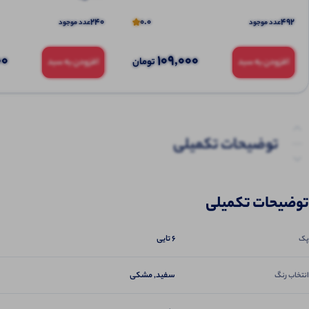
240
0.0
492
عدد موجود
عدد موجود
00
109,000
تومان
افزودن به سبد
افزودن به سبد
توضیحات تکمیلی
نظرات (0)
توضیحات تکمیلی
پرسش‌ها
6 تایی
پک
سفید, مشکی
انتخاب رنگ