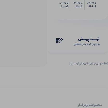
پـــرســـش
پـــرســـش
پـــرســـش
کــــل کالا
خریداران
کاربـــــران
ثبـــــت‌پرسش
به‌عنوان ‌خریدار‌این‌ محصول
شما هم درباره این کالا پرسش ثبت کنید
محصولات پرطرفدار