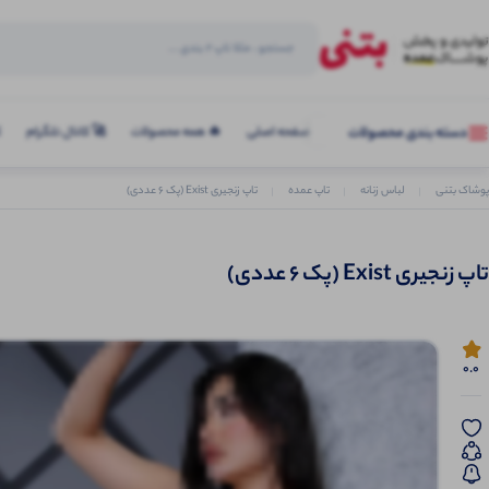
صفحه اصلی
🔥 همه محصولات
🚀 کانال تلگرام
ک
دسته بندی محصولات
پوشاک بتنی
لباس زنانه
تاپ عمده
تاپ زنجیری Exist (پک 6 عددی)
تاپ زنجیری Exist (پک 6 عددی)
0.0