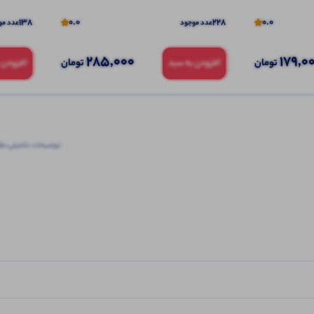
138
0.0
228
0.0
عدد موجود
عدد مو
285,000
179,0
تومان
تومان
افزودن به سبد
افزودن 
توضیحات تکمیلی
نظرا