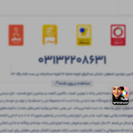
03132208631
آدرس تولیدی: اصفهان ،خیابان عبدالرزاق،کوچه شماره ۱۳ کوچه حسام زاده بن بست قناد پلاک ۶۳
مشاهده بر روی نقشه📍
اگر به دنبال خرید عمده لباس زنانه با بهترین قیمت، بالاترین کیفیت و بیشترین تنوع هستید، جای درستی
آمده‌اید! بتنی یک فروشگاه عمده لباس زنانه است که محصولاتش را مستقیم از تولیدی خودمان در
اصفهان، بدون واسطه، به دست شما می‌رساند. این یعنی شما می‌توانید لباس‌های عمده را با قیمت‌های
فوق‌العاده رقابتی تهیه کنید. ما در بتنی انواع لباس زنانه را در پک‌های متنوع (3، 4، 6، 10 یا 12 تایی) آماده
و ارسال می‌کنیم. 13 سال تجربه در تولید و فروش عمده انواع لباس زنانه، مردانه و بچگانه به ما این امکان
را داده که محصولاتی با کیفیت بالا و قیمت مناسب ارائه دهیم و با افتخار مرجعی مطمئن برای خرید لباس