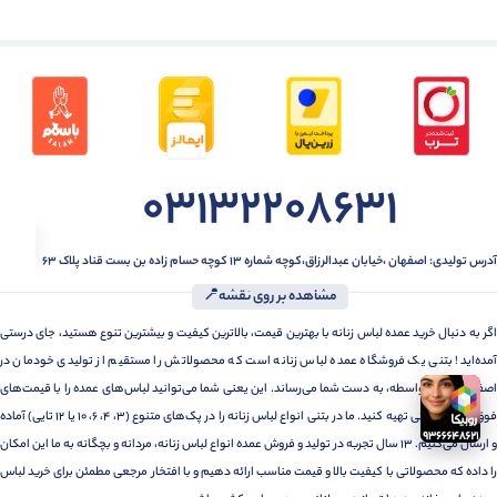
03132208631
آدرس تولیدی: اصفهان ،خیابان عبدالرزاق،کوچه شماره ۱۳ کوچه حسام زاده بن بست قناد پلاک ۶۳
مشاهده بر روی نقشه📍
اگر به دنبال خرید عمده لباس زنانه با بهترین قیمت، بالاترین کیفیت و بیشترین تنوع هستید، جای درستی
آمده‌اید! بتنی یک فروشگاه عمده لباس زنانه است که محصولاتش را مستقیم از تولیدی خودمان در
اصفهان، بدون واسطه، به دست شما می‌رساند. این یعنی شما می‌توانید لباس‌های عمده را با قیمت‌های
فوق‌العاده رقابتی تهیه کنید. ما در بتنی انواع لباس زنانه را در پک‌های متنوع (3، 4، 6، 10 یا 12 تایی) آماده
و ارسال می‌کنیم. 13 سال تجربه در تولید و فروش عمده انواع لباس زنانه، مردانه و بچگانه به ما این امکان
را داده که محصولاتی با کیفیت بالا و قیمت مناسب ارائه دهیم و با افتخار مرجعی مطمئن برای خرید لباس