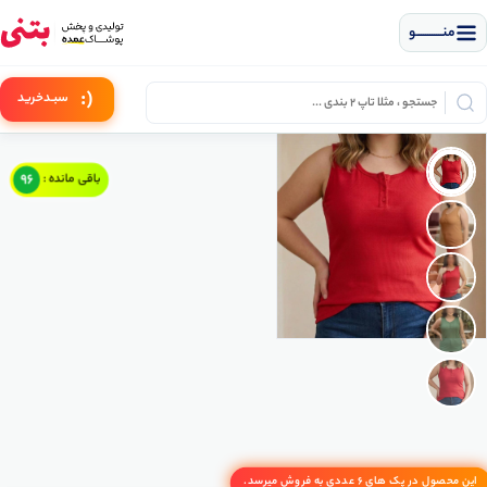
منــــــــــــو
(:
سبـد
خرید
96
باقی مانده :
این محصول در پک های 6 عددی به فروش میرسد.