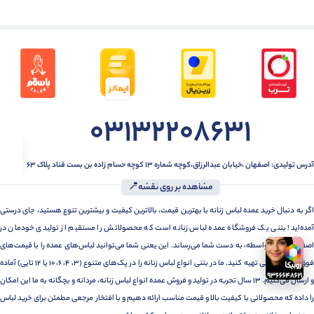
03132208631
آدرس تولیدی: اصفهان ،خیابان عبدالرزاق،کوچه شماره ۱۳ کوچه حسام زاده بن بست قناد پلاک ۶۳
مشاهده بر روی نقشه📍
اگر به دنبال خرید عمده لباس زنانه با بهترین قیمت، بالاترین کیفیت و بیشترین تنوع هستید، جای درستی
آمده‌اید! بتنی یک فروشگاه عمده لباس زنانه است که محصولاتش را مستقیم از تولیدی خودمان در
اصفهان، بدون واسطه، به دست شما می‌رساند. این یعنی شما می‌توانید لباس‌های عمده را با قیمت‌های
فوق‌العاده رقابتی تهیه کنید. ما در بتنی انواع لباس زنانه را در پک‌های متنوع (3، 4، 6، 10 یا 12 تایی) آماده
و ارسال می‌کنیم. 13 سال تجربه در تولید و فروش عمده انواع لباس زنانه، مردانه و بچگانه به ما این امکان
را داده که محصولاتی با کیفیت بالا و قیمت مناسب ارائه دهیم و با افتخار مرجعی مطمئن برای خرید لباس