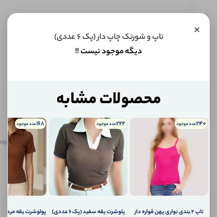
این کالا
×
فعلا
تاپ و شورتک چاپ دار (پک 6 عددی)
موجود
نیست اما
دیگه موجود نیست !!
می‌توانیم
به محض
موجود
شدن، به
شما خبر
محصولات مشابه
دهیم.
168
222
240
عدد موجود
عدد موجود
عدد موجود
اگر
توضیحات
نظرات
توضیحات تکمیلی
پرس
تکمیلی
(0)
کالا
موجود
نظرات (0)
شد،
چطور
به
پرسش‌ها
شما
اطلاع
تاپ ۲ بندی نواری پهن قواره دار
پلوشرت یقه سفید (پک 6 عددی)
پولوشرت یقه مردانه (پک 6 