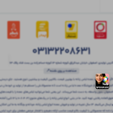
03132208631
آدرس تولیدی: اصفهان ،خیابان عبدالرزاق،کوچه شماره ۱۳ کوچه حسام زاده بن بست قناد پلاک ۶۳
مشاهده بر روی نقشه📍
اگر به دنبال خرید عمده لباس زنانه با بهترین قیمت، بالاترین کیفیت و بیشترین تنوع هستید، جای درستی
آمده‌اید! بتنی یک فروشگاه عمده لباس زنانه است که محصولاتش را مستقیم از تولیدی خودمان در
اصفهان، بدون واسطه، به دست شما می‌رساند. این یعنی شما می‌توانید لباس‌های عمده را با قیمت‌های
فوق‌العاده رقابتی تهیه کنید. ما در بتنی انواع لباس زنانه را در پک‌های متنوع (3، 4، 6، 10 یا 12 تایی) آماده
و ارسال می‌کنیم. 13 سال تجربه در تولید و فروش عمده انواع لباس زنانه، مردانه و بچگانه به ما این امکان
را داده که محصولاتی با کیفیت بالا و قیمت مناسب ارائه دهیم و با افتخار مرجعی مطمئن برای خرید لباس