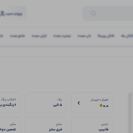
ورود
و عضویت
انال بله
کانال روبیکا
تاپ عمده
تیشرت عمده
کراپ عمده
مانتو عمده
شلو
پک
انتخاب رنگ
امتیاز 0 خریدار
5 تایی
6 رنگبندی پرفروش
0.0
جنس
سایز
سایر
فانریپ
فری سایز
تضمین دوخت