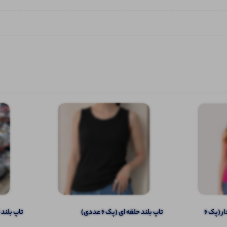
تاپ ۲ بندی نواری پهن قواره دار (پک 6
تاپ بلند حلقه ای (پک 6 عددی)
تاپ بلند قو