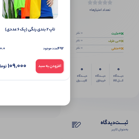
0
تعداد امتیازها
اگر این محص
تاپ ۲ بندی رنگی (پک 6 عددی)
0
0 نفر
مثبت
0
0 نفر
بی طرف
0
0.0
492
0 نفر
منفی
عدد موجود
109,000
توما
افزودن به سبد
0
0
0
دیــــدگاه
دیــــدگاه
دیــــدگاه
کــــل کالا
خریداران
کاربـــــران
ثبـــــت‌دیدگاه
به‌عنوان کاربر