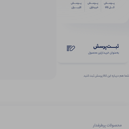
پـــرســـش
پـــرســـش
پـــرســـش
کــــل کالا
خریداران
کاربـــــران
ثبـــــت‌پرسش
به‌عنوان ‌خریدار‌این‌ محصول
شما هم درباره این کالا پرسش ثبت کنید
محصولات پرطرفدار