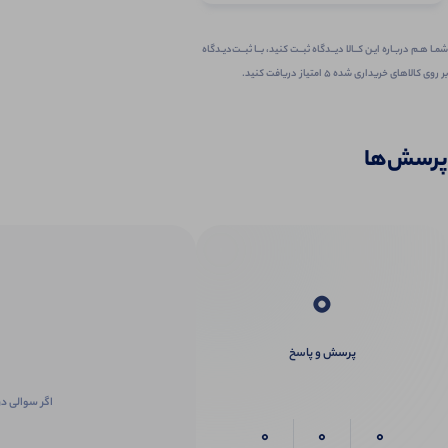
شمـا هـم دربـاره ایـن کــالا دیــدگاه ثبــت کنید، بــا ثبــت‌دیـدگاه
بر روی کالاهای خریداری شده ۵ امتیاز دریافت کنید.
پرسش‌ها
0
پرسش و پاسخ
اگر سوالی در
0
0
0