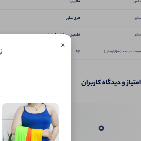
فانریپ
جنس
فری سایز
سایز
تضمین دوخت و کیفیت
سایر
×
ت
94
قیمت هر عدد ( هزارتومان )
امتیاز و دیدگاه کاربران
0