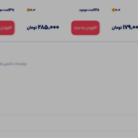
138
0.0
228
0.0
عدد موجود
عدد مو
285,000
179,0
تومان
تومان
افزودن به سبد
افزودن 
توضیحات تکمیلی
نظرا