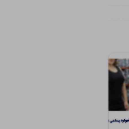
اره رستمی (پک 6 عددی)
تاپ یقه خشتی دوخت از رو (پک 6 عددی)