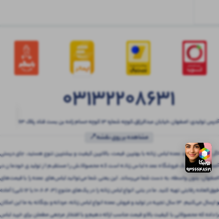
03132208631
آدرس تولیدی: اصفهان ،خیابان عبدالرزاق،کوچه شماره ۱۳ کوچه حسام زاده بن بست قناد پلاک ۶۳
مشاهده بر روی نقشه📍
اگر به دنبال خرید عمده لباس زنانه با بهترین قیمت، بالاترین کیفیت و بیشترین تنوع هستید، جای درستی
آمده‌اید! بتنی یک فروشگاه عمده لباس زنانه است که محصولاتش را مستقیم از تولیدی خودمان در
اصفهان، بدون واسطه، به دست شما می‌رساند. این یعنی شما می‌توانید لباس‌های عمده را با قیمت‌های
فوق‌العاده رقابتی تهیه کنید. ما در بتنی انواع لباس زنانه را در پک‌های متنوع (3، 4، 6، 10 یا 12 تایی) آماده
و ارسال می‌کنیم. 13 سال تجربه در تولید و فروش عمده انواع لباس زنانه، مردانه و بچگانه به ما این امکان
را داده که محصولاتی با کیفیت بالا و قیمت مناسب ارائه دهیم و با افتخار مرجعی مطمئن برای خرید لباس