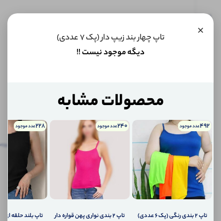
این کالا
×
فعلا
تاپ چهار بند زیپ دار (پک 7 عددی)
موجود
نیست اما
دیگه موجود نیست !!
می‌توانیم
به محض
موجود
شدن، به
شما خبر
محصولات مشابه
دهیم.
228
240
492
عدد موجود
عدد موجود
عدد موجود
اگر
توضیحات
نظرات
توضیحات تکمیلی
پرس
تکمیلی
(0)
کالا
موجود
نظرات (0)
شد،
چطور
به
پرسش‌ها
شما
اطلاع
تاپ ۲ بندی رنگی (پک 6 عددی)
تاپ ۲ بندی نواری پهن قواره دار
تاپ بلند حلقه ای (پک 6 ع