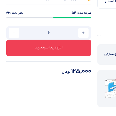
ورسینه۷۶ کشسانی
66
54
فروخته شده :
باقی مانده :
افزودن‌به‌سبد‌خرید
از سفارش
125,000
تومان