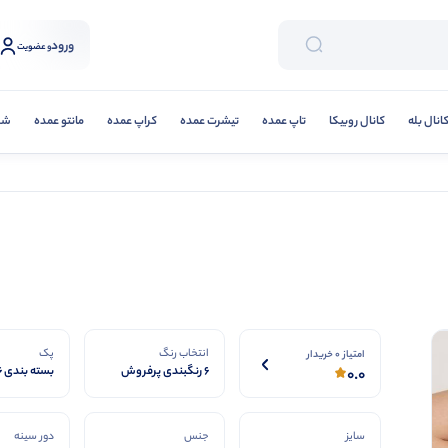
ورود
و عضویت
انال بله
کانال روبیکا
تاپ عمده
تیشرت عمده
کراپ عمده
مانتو عمده
شلو
انتخاب رنگ
پک
امتیاز 0 خریدار
6 رنگبندی پرفروش
بسته بندی 6 تایی
0.0
سایز
جنس
دور سینه