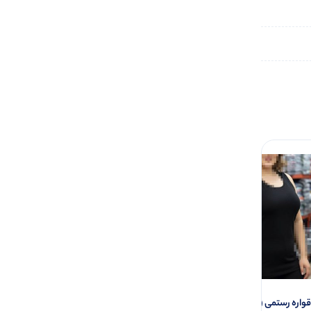
اره رستمی (پک 6 عددی)
تاپ یقه خشتی دوخت از رو (پک 6 عددی)