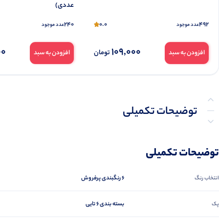
عددی)
240
0.0
492
عدد موجود
عدد موجود
00
109,000
تومان
افزودن به سبد
افزودن به سبد
توضیحات تکمیلی
نظرات (0)
توضیحات تکمیلی
پرسش‌ها
6 رنگبندی پرفروش
انتخاب رنگ
بسته بندی 6 تایی
پک