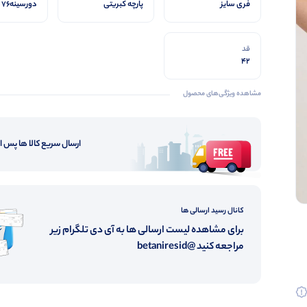
فری سایز
پارچه کبریتی
د
۱۲۰
قد
42
مشاهده ویژگی‌های محصول
ارسال سریع کالا ها پس 
کانال رسید ارسالی ها
برای مشاهده لیست ارسالی ها به آی دی تلگرام زیر
مراجعه کنید @betaniresid