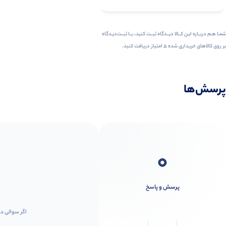
شمـا هـم دربـاره ایـن کــالا دیــدگاه ثبــت کنید، بــا ثبــت‌دیـدگاه
بر روی کالاهای خریداری شده ۵ امتیاز دریافت کنید.
پرسش‌ها
0
پرسش و پاسخ
اگر سوالی در