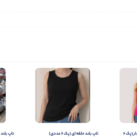
تاپ ۲ بندی نواری پهن قواره دار (پک 6
تاپ بلند حلقه ای (پک 6 عددی)
تاپ بلند قو