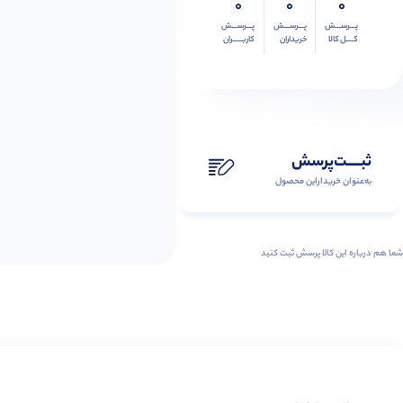
0
0
0
پـــرســـش
پـــرســـش
پـــرســـش
کــــل کالا
خریداران
کاربـــــران
ثبـــــت‌پرسش
به‌عنوان ‌خریدار‌این‌ محصول
شما هم درباره این کالا پرسش ثبت کنید