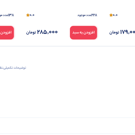
138
0.0
228
0.0
عدد موجود
عدد مو
285,000
179,0
تومان
تومان
افزودن به سبد
افزودن 
توضیحات تکمیلی
نظرا