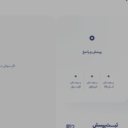
0
پرسش و پاسخ
اگر سوالی در
0
0
0
پـــرســـش
پـــرســـش
پـــرســـش
کــــل کالا
خریداران
کاربـــــران
ثبـــــت‌پرسش