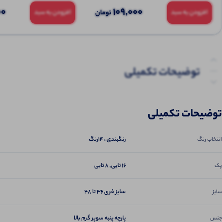
00
109,000
تومان
افزودن به سبد
افزودن به سبد
توضیحات تکمیلی
نظرات (0)
توضیحات تکمیلی
پرسش‌ها
رنگبندی ، 14رنگ
انتخاب رنگ
16 تایی, 8 تایی
پک
سایز فری ۳۶ تا ۴۸
سایز
پارچه پنبه سوپر گرم بالا
جنس