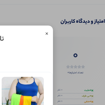
امتیاز و دیدگاه کاربران
×
تاپ ۲ بندی بیس
0
0
تعداد امتیازها
اگر این محص
0
0 نفر
مثبت
0
0 نفر
بی طرف
0
0 نفر
منفی