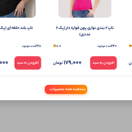
تاپ ۲ بندی نواری پهن قواره دار (پک 6
تاپ بلند حلقه ای (پک 6 عددی)
عددی)
228
0.0
240
عدد موجود
عدد موجود
000
179,000
ن
تومان
افزودن به سبد
افزودن به سبد
مشاهده همه محصولات