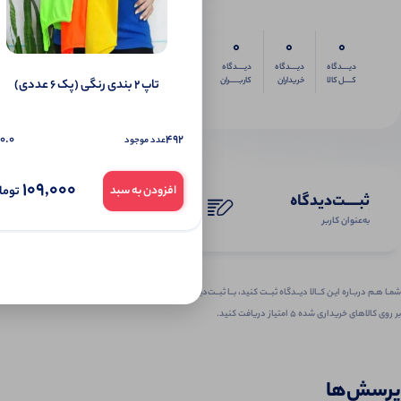
0
0
0
دیــــدگاه
دیــــدگاه
دیــــدگاه
کــــل کالا
خریداران
کاربـــــران
تاپ ۲ بندی رنگی (پک 6 عددی)
0.0
492
عدد موجود
109,000
توما
افزودن به سبد
ثبـــــت‌دیدگاه
به‌عنوان کاربر
شمـا هـم دربـاره ایـن کــالا دیــدگاه ثبــت کنید، بــا ثبــت‌دیـدگاه
بر روی کالاهای خریداری شده ۵ امتیاز دریافت کنید.
پرسش‌ها