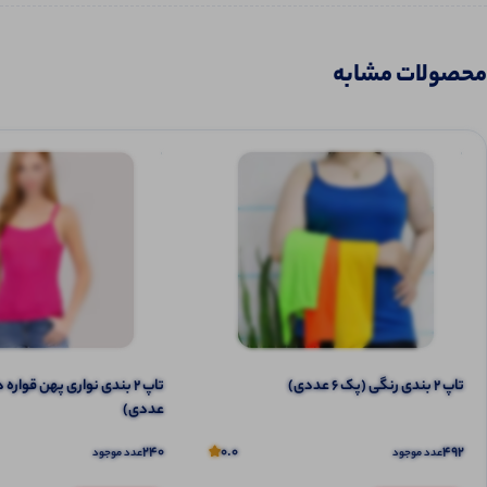
محصولات مشابه
تاپ ۲ بندی رنگی (پک 6 عددی)
عددی)
240
0.0
492
عدد موجود
عدد موجود