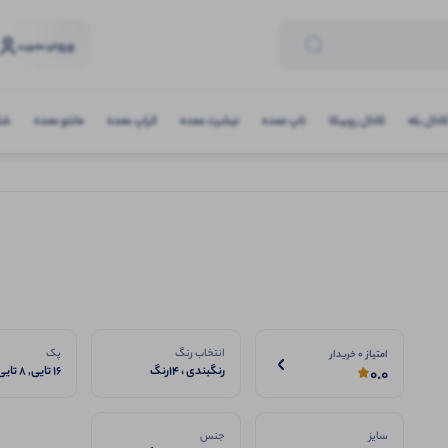
ورود
و عضویت
انال بله
کانال روبیکا
تاپ عمده
تیشرت عمده
کراپ عمده
مانتو عمده
شلو
انتخاب رنگ
پک
امتیاز 0 خریدار
رنگبندی ، 14رنگ
16 تایی, 8 تایی
0.0
سایز
جنس