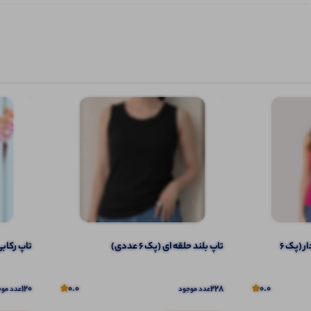
تاپ ۲ بندی نواری پهن قواره دار (پک 6
تاپ بلند حلقه ای (پک 6 عددی)
تاپ رکابی ب
120
0.0
228
0.0
عدد موجود
عدد موج