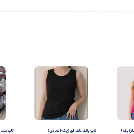
تاپ ۲ بندی نواری پهن قواره دار (پک 6
تاپ بلند حلقه ای (پک 6 عددی)
تاپ بلند قو