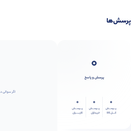
پرسش‌ها
0
پرسش و پاسخ
اگر سوالی در
0
0
0
پـــرســـش
پـــرســـش
پـــرســـش
کــــل کالا
خریداران
کاربـــــران