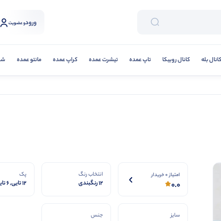
ورود
و عضویت
انال بله
کانال روبیکا
تاپ عمده
تیشرت عمده
کراپ عمده
مانتو عمده
شلو
انتخاب رنگ
پک
امتیاز 0 خریدار
12 رنگبندی
12 تایی, 6 تایی
0.0
سایز
جنس