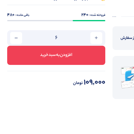
480
240
فروخته شده :
باقی مانده :
از سفارش
افزودن‌به‌سبد‌خرید
109,000
تومان