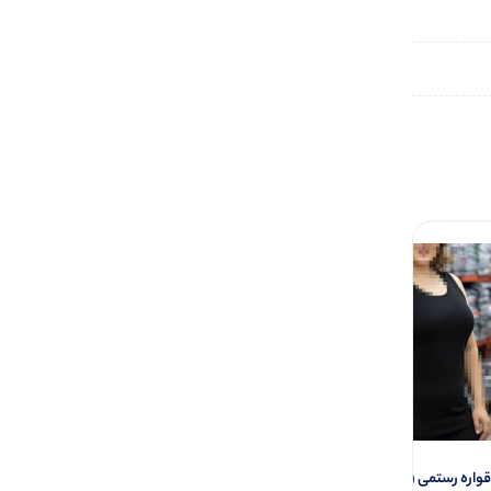
اره رستمی (پک 6 عددی)
تاپ ۲ بندی نواری پهن قواره دار (پک 6