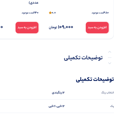
عددی)
240
0.0
480
عدد موجود
عدد موجود
00
109,000
تومان
افزودن به سبد
افزودن به سبد
توضیحات تکمیلی
نظرات (0)
توضیحات تکمیلی
پرسش‌ها
12 رنگبندی
انتخاب رنگ
12 تایی, 6 تایی
پک