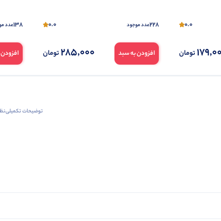
138
0.0
228
0.0
عدد موجود
عدد مو
285,000
179,0
تومان
تومان
افزودن به سبد
افزودن 
توضیحات تکمیلی
نظرا