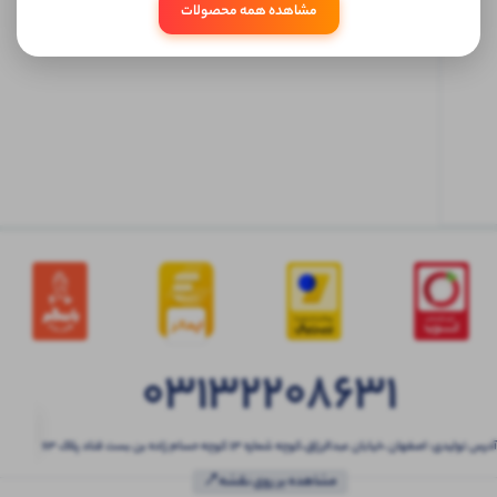
مشاهده همه محصولات
ابتدا
وارد
حساب
کاربری
شوید
03132208631
آدرس تولیدی: اصفهان ،خیابان عبدالرزاق،کوچه شماره ۱۳ کوچه حسام زاده بن بست قناد پلاک ۶۳
مشاهده بر روی نقشه📍