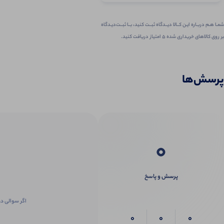
شمـا هـم دربـاره ایـن کــالا دیــدگاه ثبــت کنید، بــا ثبــت‌دیـدگاه
بر روی کالاهای خریداری شده ۵ امتیاز دریافت کنید.
پرسش‌ها
0
پرسش و پاسخ
اگر سوالی در
0
0
0