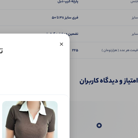
پارچه کرپ دبل
جنس
فری سایز 38 تا 50
سایز
تضمین دوخت و کیفیت
سایر
×
تو
225
قیمت هر عدد ( هزارتومان )
امتیاز و دیدگاه کاربران
0