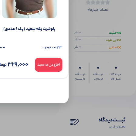
0
تعداد امتیازها
اگر این محص
پلوشرت یقه سفید (پک 6 عددی)
0
0 نفر
مثبت
0
0 نفر
بی طرف
0
0.0
222
0 نفر
منفی
عدد موجود
329,000
توما
افزودن به سبد
0
0
0
دیــــدگاه
دیــــدگاه
دیــــدگاه
کــــل کالا
خریداران
کاربـــــران
ثبـــــت‌دیدگاه
به‌عنوان کاربر