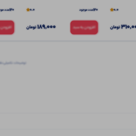
120
0.0
120
0.0
عدد موجود
عدد موج
189,000
310,0
تومان
تومان
افزودن به سبد
افزودن 
توضیحات تکمیلی
نظرا