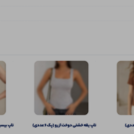
تاپ یقه خشتی دوخت از رو (پک 6 عددی)
تاپ بیسیک 