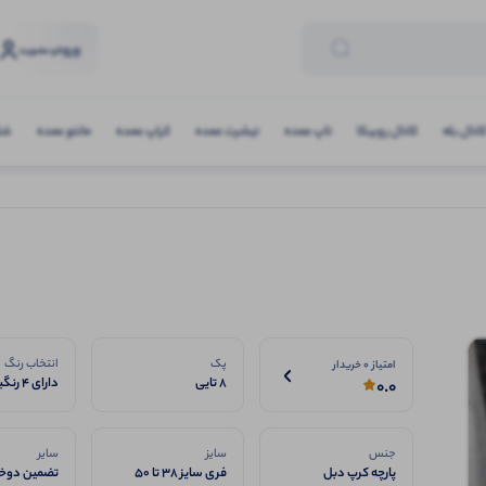
ورود
و عضویت
انال بله
کانال روبیکا
تاپ عمده
تیشرت عمده
کراپ عمده
مانتو عمده
شلو
پک
انتخاب رنگ
امتیاز 0 خریدار
8 تایی
دارای 4 رنگبندی
0.0
جنس
سایز
سایر
پارچه کرپ دبل
فری سایز 38 تا 50
تضمین دوخت