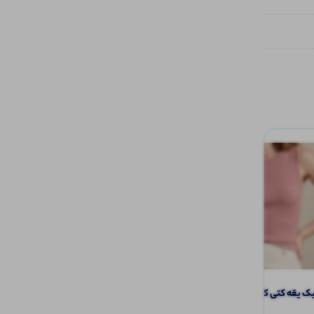
یقه کتی کاربردی (پک 6 عددی)
پولوشرت یقه وی مردانه (پک 6 عددی)