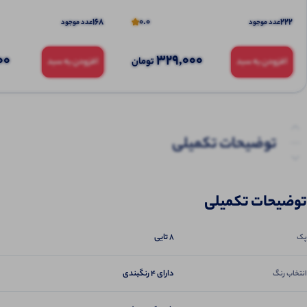
168
0.0
222
عدد موجود
عدد موجود
00
329,000
تومان
افزودن به سبد
افزودن به سبد
توضیحات تکمیلی
نظرات (0)
توضیحات تکمیلی
پرسش‌ها
8 تایی
پک
دارای 4 رنگبندی
انتخاب رنگ