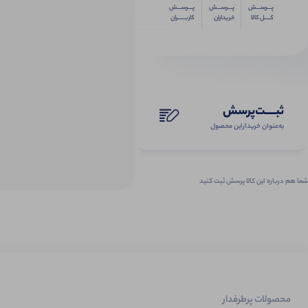
پـــرســـش
پـــرســـش
پـــرســـش
کــــل کالا
خریداران
کاربـــــران
ثبـــــت‌پرسش
به‌عنوان ‌خریدار‌این‌ محصول
شما هم درباره این کالا پرسش ثبت کنید
محصولات پرطرفدار