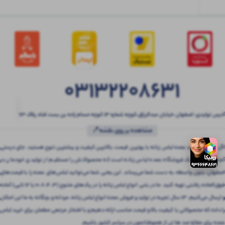
03132208631
آدرس تولیدی: اصفهان ،خیابان عبدالرزاق،کوچه شماره ۱۳ کوچه حسام زاده بن بست قناد پلاک ۶۳
مشاهده بر روی نقشه📍
اگر به دنبال خرید عمده لباس زنانه با بهترین قیمت، بالاترین کیفیت و بیشترین تنوع هستید، جای درستی
آمده‌اید! بتنی یک فروشگاه عمده لباس زنانه است که محصولاتش را مستقیم از تولیدی خودمان در
اصفهان، بدون واسطه، به دست شما می‌رساند. این یعنی شما می‌توانید لباس‌های عمده را با قیمت‌های
فوق‌العاده رقابتی تهیه کنید. ما در بتنی انواع لباس زنانه را در پک‌های متنوع (3، 4، 6، 10 یا 12 تایی) آماده
و ارسال می‌کنیم. 13 سال تجربه در تولید و فروش عمده انواع لباس زنانه، مردانه و بچگانه به ما این امکان
را داده که محصولاتی با کیفیت بالا و قیمت مناسب ارائه دهیم و با افتخار مرجعی مطمئن برای خرید لباس
عمده برای مغازه صد ها تن از هموطنانمون در سراسر کشور باشیم.