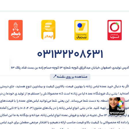
03132208631
آدرس تولیدی: اصفهان ،خیابان عبدالرزاق،کوچه شماره ۱۳ کوچه حسام زاده بن بست قناد پلاک ۶۳
مشاهده بر روی نقشه📍
اگر به دنبال خرید عمده لباس زنانه با بهترین قیمت، بالاترین کیفیت و بیشترین تنوع هستید، جای درستی
آمده‌اید! بتنی یک فروشگاه عمده لباس زنانه است که محصولاتش را مستقیم از تولیدی خودمان در
اصفهان، بدون واسطه، به دست شما می‌رساند. این یعنی شما می‌توانید لباس‌های عمده را با قیمت‌های
فوق‌العاده رقابتی تهیه کنید. ما در بتنی انواع لباس زنانه را در پک‌های متنوع (3، 4، 6، 10 یا 12 تایی) آماده
و ارسال می‌کنیم. 13 سال تجربه در تولید و فروش عمده انواع لباس زنانه، مردانه و بچگانه به ما این امکان
را داده که محصولاتی با کیفیت بالا و قیمت مناسب ارائه دهیم و با افتخار مرجعی مطمئن برای خرید لباس