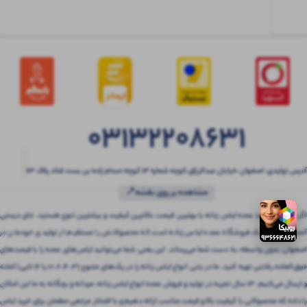
03132208631
آدرس تولیدی: اصفهان ،خیابان عبدالرزاق،کوچه شماره ۱۳ کوچه حسام زاده بن بست قناد پلاک ۶۳
مشاهده بر روی نقشه📍
اگر به دنبال خرید عمده لباس زنانه با بهترین قیمت، بالاترین کیفیت و بیشترین تنوع هستید، جای درستی
آمده‌اید! بتنی یک فروشگاه عمده لباس زنانه است که محصولاتش را مستقیم از تولیدی خودمان در
اصفهان، بدون واسطه، به دست شما می‌رساند. این یعنی شما می‌توانید لباس‌های عمده را با قیمت‌های
فوق‌العاده رقابتی تهیه کنید. ما در بتنی انواع لباس زنانه را در پک‌های متنوع (3، 4، 6، 10 یا 12 تایی) آماده
و ارسال می‌کنیم. 13 سال تجربه در تولید و فروش عمده انواع لباس زنانه، مردانه و بچگانه به ما این امکان
را داده که محصولاتی با کیفیت بالا و قیمت مناسب ارائه دهیم و با افتخار مرجعی مطمئن برای خرید لباس