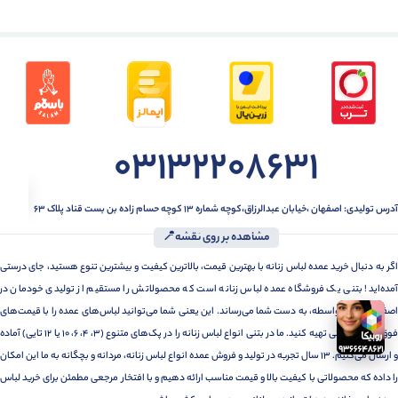
03132208631
آدرس تولیدی: اصفهان ،خیابان عبدالرزاق،کوچه شماره ۱۳ کوچه حسام زاده بن بست قناد پلاک ۶۳
مشاهده بر روی نقشه📍
اگر به دنبال خرید عمده لباس زنانه با بهترین قیمت، بالاترین کیفیت و بیشترین تنوع هستید، جای درستی
آمده‌اید! بتنی یک فروشگاه عمده لباس زنانه است که محصولاتش را مستقیم از تولیدی خودمان در
اصفهان، بدون واسطه، به دست شما می‌رساند. این یعنی شما می‌توانید لباس‌های عمده را با قیمت‌های
فوق‌العاده رقابتی تهیه کنید. ما در بتنی انواع لباس زنانه را در پک‌های متنوع (3، 4، 6، 10 یا 12 تایی) آماده
و ارسال می‌کنیم. 13 سال تجربه در تولید و فروش عمده انواع لباس زنانه، مردانه و بچگانه به ما این امکان
را داده که محصولاتی با کیفیت بالا و قیمت مناسب ارائه دهیم و با افتخار مرجعی مطمئن برای خرید لباس