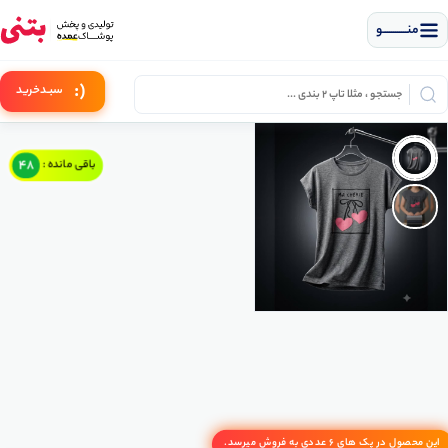
منــــــــــــو
(:
سبـد
خرید
48
باقی مانده :
این محصول در پک های 6 عددی به فروش میرسد.