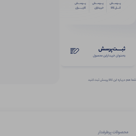
پـــرســـش
پـــرســـش
پـــرســـش
کــــل کالا
خریداران
کاربـــــران
ثبـــــت‌پرسش
به‌عنوان ‌خریدار‌این‌ محصول
شما هم درباره این کالا پرسش ثبت کنید
محصولات پرطرفدار