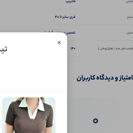
فانریپ
جنس
فری سایز تا 48
سایز
تضمین دوخت و کیفیت
سایر
×
تیش
140
قیمت هر عدد ( هزارتومان )
امتیاز و دیدگاه کاربران
0