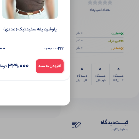
0
تعداد امتیازها
اگر این محص
پلوشرت یقه سفید (پک 6 عددی)
0
0 نفر
مثبت
0
0 نفر
بی طرف
0
0.0
222
0 نفر
منفی
عدد موجود
329,000
توما
افزودن به سبد
0
0
0
دیــــدگاه
دیــــدگاه
دیــــدگاه
کــــل کالا
خریداران
کاربـــــران
ثبـــــت‌دیدگاه
به‌عنوان کاربر