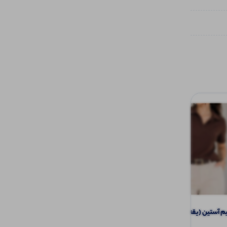
تیشرت نیم آستین (یقه مردانه ) (پک 6
تاپ یقه خشتی دوخت از رو (پک 6 عددی)