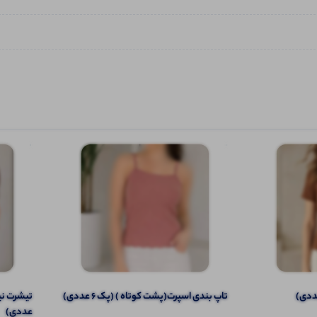
تاپ بندی اسپرت(پشت کوتاه ) (پک 6 عددی)
عددی)