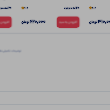
120
0.0
120
0.0
عدد موجود
عدد موج
220,000
310,0
تومان
تومان
افزودن به سبد
افزودن 
توضیحات تکمیلی
نظرا