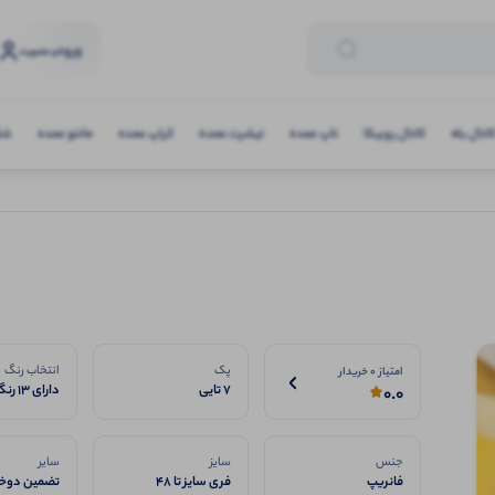
ورود
و عضویت
انال بله
کانال روبیکا
تاپ عمده
تیشرت عمده
کراپ عمده
مانتو عمده
شلو
پک
انتخاب رنگ
امتیاز 0 خریدار
7 تایی
دارای 13 رنگبندی
0.0
جنس
سایز
سایر
فانریپ
فری سایز تا 48
تضمین دوخت