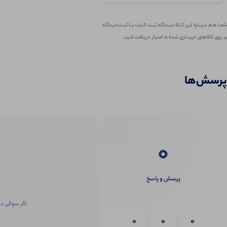
شمـا هـم دربـاره ایـن کــالا دیــدگاه ثبــت کنید، بــا ثبــت‌دیـدگاه
بر روی کالاهای خریداری شده ۵ امتیاز دریافت کنید.
پرسش‌ها
0
پرسش و پاسخ
اگر سوالی در
0
0
0