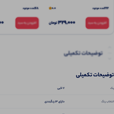
168
0.0
222
عدد موجود
عدد موجود
00
329,000
تومان
افزودن به سبد
افزودن به سبد
توضیحات تکمیلی
نظرات (0)
توضیحات تکمیلی
پرسش‌ها
7 تایی
پک
دارای 13 رنگبندی
انتخاب رنگ