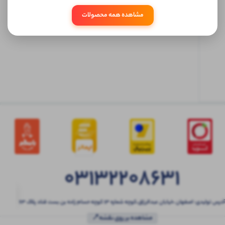
مشاهده همه محصولات
ابتدا
وارد
حساب
کاربری
شوید
03132208631
آدرس تولیدی: اصفهان ،خیابان عبدالرزاق،کوچه شماره ۱۳ کوچه حسام زاده بن بست قناد پلاک ۶۳
مشاهده بر روی نقشه📍