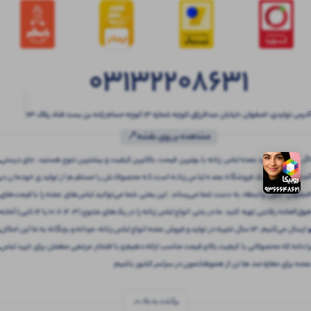
03132208631
آدرس تولیدی: اصفهان ،خیابان عبدالرزاق،کوچه شماره ۱۳ کوچه حسام زاده بن بست قناد پلاک ۶۳
مشاهده بر روی نقشه📍
اگر به دنبال خرید عمده لباس زنانه با بهترین قیمت، بالاترین کیفیت و بیشترین تنوع هستید، جای درستی
آمده‌اید! بتنی یک فروشگاه عمده لباس زنانه است که محصولاتش را مستقیم از تولیدی خودمان در
اصفهان، بدون واسطه، به دست شما می‌رساند. این یعنی شما می‌توانید لباس‌های عمده را با قیمت‌های
فوق‌العاده رقابتی تهیه کنید. ما در بتنی انواع لباس زنانه را در پک‌های متنوع (3، 4، 6، 10 یا 12 تایی) آماده
و ارسال می‌کنیم. 13 سال تجربه در تولید و فروش عمده انواع لباس زنانه، مردانه و بچگانه به ما این امکان
را داده که محصولاتی با کیفیت بالا و قیمت مناسب ارائه دهیم و با افتخار مرجعی مطمئن برای خرید لباس
عمده برای مغازه صد ها تن از هموطنانمون در سراسر کشور باشیم.
برگشت به بالا