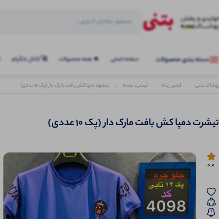
صفحه اصلی
🔥 همه محصولات
🚀 کانال تلگرام
ک
دسته بندی محصولات
پوشاک بتنی
لباس زنانه
تیشرت عمده
تیشرت دمپا کش بافت مارک دار (پک 10 عددی)
تیشرت دمپا کش بافت مارک دار (پک 10 عددی)
0.0