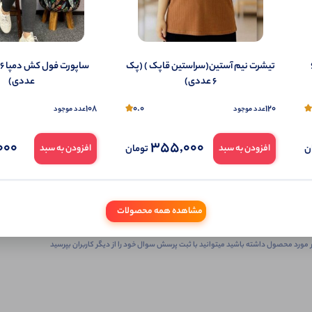
مردانه ) (پک 6
تیشرت نیم آستین(سراستین قاپک ) (پک
6 عددی)
عددی)
108
0.0
120
عدد موجود
عدد موجود
000
355,000
ثبـــــت‌پرسش
ن
تومان
افزودن به سبد
افزودن به سبد
به‌عنوان ‌خریدار‌این‌ محصول
مشاهده همه محصولات
شما هم درباره این کالا پرسش ثبت کنید
 مورد محصول داشته باشید میتوانید با ثبت پرسش سوال خود را از دیگر کاربران بپرسید