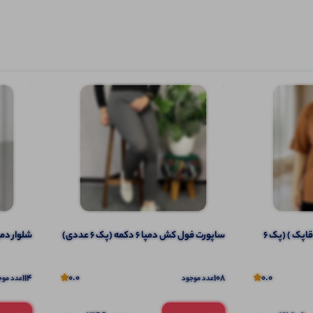
تیشرت نیم آستین(سراستین قاپک ) (پک 6
ساپورت فول کش دمپا 6 دکمه (پک 6 عددی)
شلوار دمپا 
114
0.0
108
0.0
عدد موجود
عدد موج