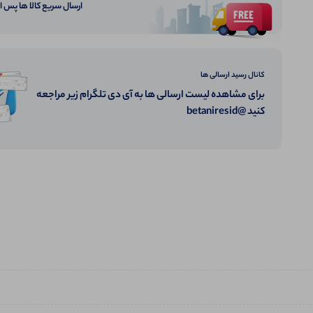
ارسال سریع کالا ها پس 
کانال رسید ارسالی ها
برای مشاهده لیست ارسالی ها به آی دی تلگرام زیر مراجعه
کنید @betaniresid