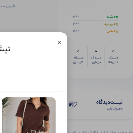
اگر این محص
0
0 نفر
مثبت
0
0 نفر
بی طرف
0
0 نفر
منفی
×
تیشر
0
0
0
دیــــدگاه
دیــــدگاه
دیــــدگاه
کــــل کالا
خریداران
کاربـــــران
ثبـــــت‌دیدگاه
به‌عنوان کاربر
شمـا هـم دربـاره ایـن کــالا دیــدگاه ثبــت کنید، بــا ثبــت‌دیـدگاه