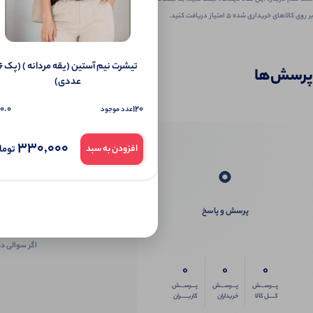
بر روی کالاهای خریداری شده ۵ امتیاز دریافت کنید.
تیشرت نیم آستین (یقه 
پرسش‌ها
عددی)
0.0
120
عدد موجود
330,000
توما
افزودن به سبد
0
پرسش و پاسخ
اگر سوالی در
0
0
0
پـــرســـش
پـــرســـش
پـــرســـش
کــــل کالا
خریداران
کاربـــــران