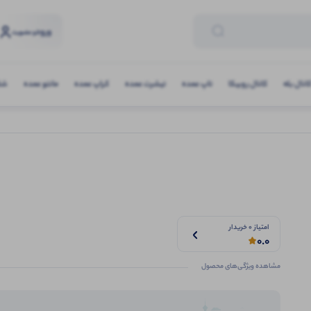
ورود
و عضویت
انال بله
کانال روبیکا
تاپ عمده
تیشرت عمده
کراپ عمده
مانتو عمده
شلو
امتیاز 0 خریدار
0.0
مشاهده ویژگی‌های محصول