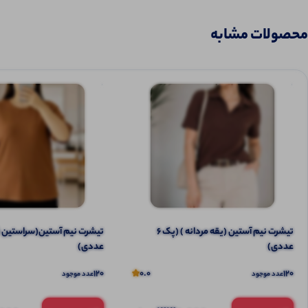
محصولات مشابه
تیشرت نیم آستین (یقه مردانه ) (پک 6
عددی)
عددی)
120
0.0
120
عدد موجود
عدد موجود