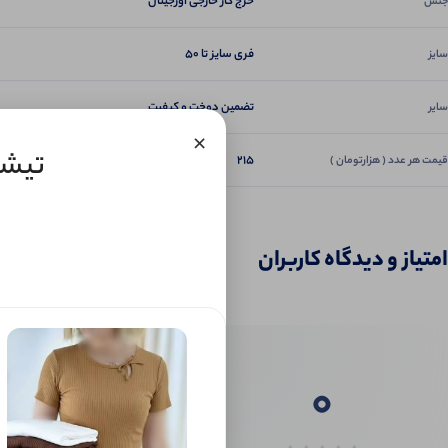
خرج کار خارجی اورجینال
جنس
فری سایز تا 50
سایز
تضمین دوخت و کیفیت
سایر
×
تیشرت
215
قیمت هر عدد ( هزارتومان )
امتیاز و دیدگاه کاربران
0