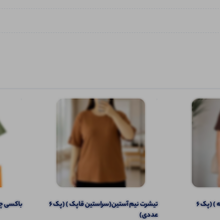
تیشرت نیم آستین (یقه مردانه ) (پک 6
تیشرت نیم آستین(سراستین قاپک ) (پک 6
باکسی چاپ 
عددی)