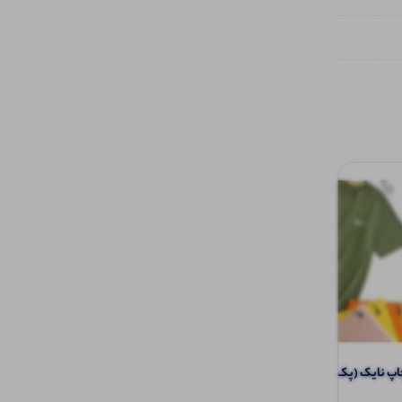
نایک (پک 6 عددی)
کراپ تیشرت یقه پاپیون (پک 6 عددی)