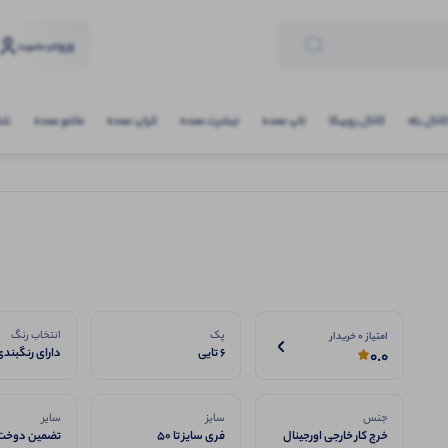
ورود
و عضویت
انال بله
کانال روبیکا
تاپ عمده
تیشرت عمده
کراپ عمده
مانتو عمده
شلو
پک
انتخاب رنگ
امتیاز 0 خریدار
6 تایی
دارای رنگبندی
0.0
جنس
سایز
سایر
خرج کار خارجی اورجینال
فری سایز تا 50
تضمین دوخت 