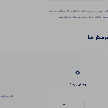
شمـا هـم دربـاره ایـن کــالا دیــدگاه ثبــت کنید، بــا ثبــت‌دیـدگاه
بر روی کالاهای خریداری شده ۵ امتیاز دریافت کنید.
پرسش‌ها
0
پرسش و پاسخ
اگر سوالی در
0
0
0