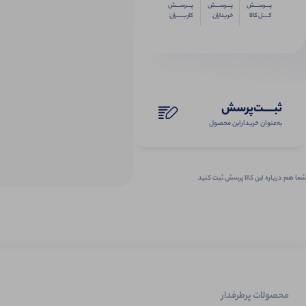
پـــرســـش
پـــرســـش
پـــرســـش
کــــل کالا
خریداران
کاربـــــران
ثبـــــت‌پرسش
به‌عنوان ‌خریدار‌این‌ محصول
شما هم درباره این کالا پرسش ثبت کنید
محصولات پرطرفدار