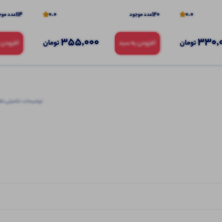
114
0.0
120
0.0
عدد موجود
عدد موج
355,000
330,
تومان
تومان
افزودن به سبد
افزودن 
توضیحات تکمیلی
نظرا