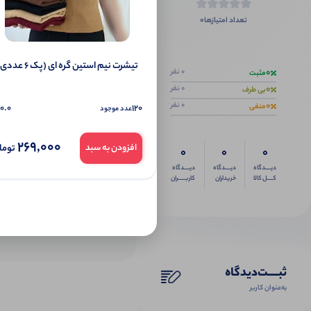
0
تعداد امتیازها
اگر این محص
تیشرت نیم‌ استین گره ای (پک 6 عددی)
0
0 نفر
مثبت
0
0 نفر
بی طرف
0
0 نفر
منفی
0.0
120
عدد موجود
269,000
توما
افزودن به سبد
0
0
0
دیــــدگاه
دیــــدگاه
دیــــدگاه
کــــل کالا
خریداران
کاربـــــران
ثبـــــت‌دیدگاه
به‌عنوان کاربر