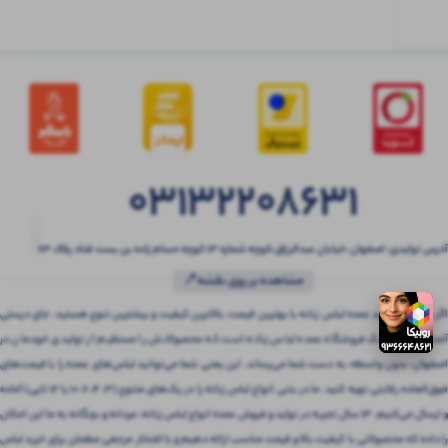
03132208631
آدرس تولیدی: اصفهان ،خیابان عبدالرزاق،کوچه شماره ۱۳ کوچه حسام زاده بن بست قناد پلاک ۶۳
مشاهده بر روی نقشه📍
اگر به دنبال خرید عمده لباس زنانه با بهترین قیمت، بالاترین کیفیت و بیشترین تنوع هستید، جای درستی
آمده‌اید! بتنی یک فروشگاه عمده لباس زنانه است که محصولاتش را مستقیم از تولیدی خودمان در
اصفهان، بدون واسطه، به دست شما می‌رساند. این یعنی شما می‌توانید لباس‌های عمده را با قیمت‌های
فوق‌العاده رقابتی تهیه کنید. ما در بتنی انواع لباس زنانه را در پک‌های متنوع (3، 4، 6، 10 یا 12 تایی) آماده
و ارسال می‌کنیم. 13 سال تجربه در تولید و فروش عمده انواع لباس زنانه، مردانه و بچگانه به ما این امکان
را داده که محصولاتی با کیفیت بالا و قیمت مناسب ارائه دهیم و با افتخار مرجعی مطمئن برای خرید لباس